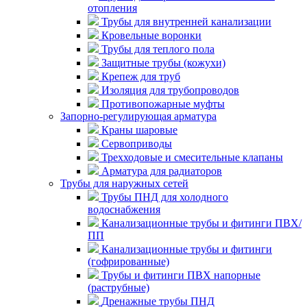
отопления
Трубы для внутренней канализации
Кровельные воронки
Трубы для теплого пола
Защитные трубы (кожухи)
Крепеж для труб
Изоляция для трубопроводов
Противопожарные муфты
Запорно-регулирующая арматура
Краны шаровые
Сервоприводы
Трехходовые и смесительные клапаны
Арматура для радиаторов
Трубы для наружных сетей
Трубы ПНД для холодного
водоснабжения
Канализационные трубы и фитинги ПВХ/
ПП
Канализационные трубы и фитинги
(гофрированные)
Трубы и фитинги ПВХ напорные
(раструбные)
Дренажные трубы ПНД