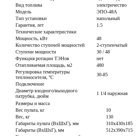
Вид топлива
электричество
Модель
ЭПО-48А
Тип установки
напольный
Гарантия, лет
1.5
Технические характеристики
Мощность, кВт
48
Количество ступеней мощностей
2-ступенчатый
Ступени мощности
30 / 48
Функция ротации ТЭНов
нет
Отапливаемая площадь, м2
480
Регулировка температуры
30-85
теплоносителя, °С
Подключение
Диаметр входного/выходного
1 1/4 наружная
патрубка, дюйм
Размеры и масса
Вес пульта, кг
10
Вес, кг
130
Габариты пульта (ВхШхГ), мм
310х430х185
Габариты (ВxШxГ), мм
512х390х715