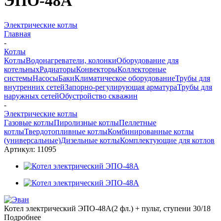
ЭПО-48А
Электрические котлы
Главная
-
Котлы
Котлы
Водонагреватели, колонки
Оборудование для
котельных
Радиаторы
Конвекторы
Коллекторные
системы
Насосы
Баки
Климатическое оборудование
Трубы для
внутренних сетей
Запорно-регулирующая арматура
Трубы для
наружных сетей
Обустройство скважин
-
Электрические котлы
Газовые котлы
Пиролизные котлы
Пеллетные
котлы
Твердотопливные котлы
Комбинированные котлы
(универсальные)
Дизельные котлы
Комплектующие для котлов
Артикул:
11095
Котел электрический ЭПО-48А(2 фл.) + пульт, ступени 30/18
Подробнее