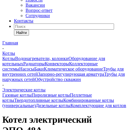
Вакансии
Вопрос-ответ
Сотрудники
Контакты
Найти
Главная
-
Котлы
Котлы
Водонагреватели, колонки
Оборудование для
котельных
Радиаторы
Конвекторы
Коллекторные
системы
Насосы
Баки
Климатическое оборудование
Трубы для
внутренних сетей
Запорно-регулирующая арматура
Трубы для
наружных сетей
Обустройство скважин
-
Электрические котлы
Газовые котлы
Пиролизные котлы
Пеллетные
котлы
Твердотопливные котлы
Комбинированные котлы
(универсальные)
Дизельные котлы
Комплектующие для котлов
Котел электрический