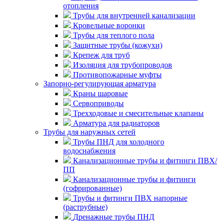
отопления
Трубы для внутренней канализации
Кровельные воронки
Трубы для теплого пола
Защитные трубы (кожухи)
Крепеж для труб
Изоляция для трубопроводов
Противопожарные муфты
Запорно-регулирующая арматура
Краны шаровые
Сервоприводы
Трехходовые и смесительные клапаны
Арматура для радиаторов
Трубы для наружных сетей
Трубы ПНД для холодного
водоснабжения
Канализационные трубы и фитинги ПВХ/
ПП
Канализационные трубы и фитинги
(гофрированные)
Трубы и фитинги ПВХ напорные
(раструбные)
Дренажные трубы ПНД