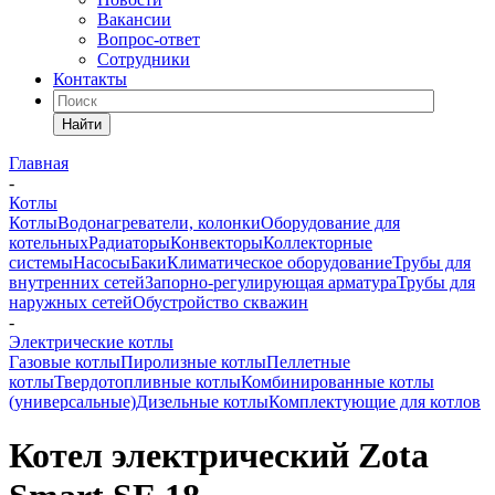
Вакансии
Вопрос-ответ
Сотрудники
Контакты
Найти
Главная
-
Котлы
Котлы
Водонагреватели, колонки
Оборудование для
котельных
Радиаторы
Конвекторы
Коллекторные
системы
Насосы
Баки
Климатическое оборудование
Трубы для
внутренних сетей
Запорно-регулирующая арматура
Трубы для
наружных сетей
Обустройство скважин
-
Электрические котлы
Газовые котлы
Пиролизные котлы
Пеллетные
котлы
Твердотопливные котлы
Комбинированные котлы
(универсальные)
Дизельные котлы
Комплектующие для котлов
Котел электрический Zota