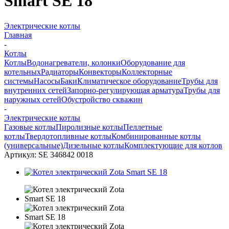
Smart SE 18
Электрические котлы
Главная
-
Котлы
Котлы
Водонагреватели, колонки
Оборудование для
котельных
Радиаторы
Конвекторы
Коллекторные
системы
Насосы
Баки
Климатическое оборудование
Трубы для
внутренних сетей
Запорно-регулирующая арматура
Трубы для
наружных сетей
Обустройство скважин
-
Электрические котлы
Газовые котлы
Пиролизные котлы
Пеллетные
котлы
Твердотопливные котлы
Комбинированные котлы
(универсальные)
Дизельные котлы
Комплектующие для котлов
Артикул:
SE 346842 0018