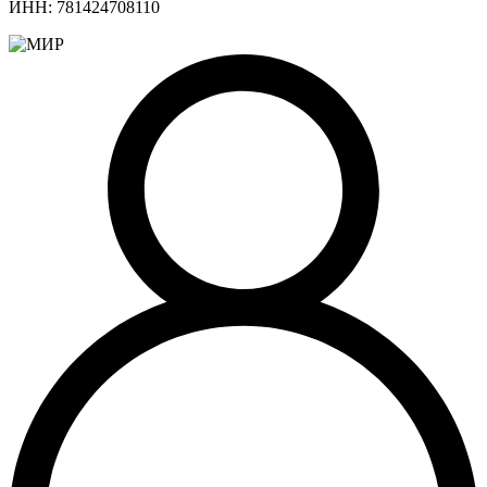
ИНН: 781424708110