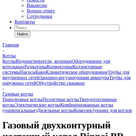
Вакансии
Вопрос-ответ
Сотрудники
Контакты
Найти
Главная
-
Котлы
Котлы
Водонагреватели, колонки
Оборудование для
котельных
Радиаторы
Конвекторы
Коллекторные
системы
Насосы
Баки
Климатическое оборудование
Трубы для
внутренних сетей
Запорно-регулирующая арматура
Трубы для
наружных сетей
Обустройство скважин
-
Газовые котлы
Пиролизные котлы
Пеллетные котлы
Твердотопливные
котлы
Электрические котлы
Комбинированные котлы
(универсальные)
Дизельные котлы
Комплектующие для котлов
Газовый двухконтурный