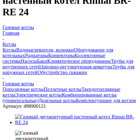
настенный котел Rinnai BR-
RE 24
Газовые котлы
Главная
-
Котлы
Котлы
Водонагреватели, колонки
Оборудование для
котельных
Радиаторы
Конвекторы
Коллекторные
системы
Насосы
Баки
Климатическое оборудование
Трубы для
внутренних сетей
Запорно-регулирующая арматура
Трубы для
наружных сетей
Обустройство скважин
-
Газовые котлы
Пиролизные котлы
Пеллетные котлы
Твердотопливные
котлы
Электрические котлы
Комбинированные котлы
(универсальные)
Дизельные котлы
Комплектующие для котлов
Артикул:
498900121