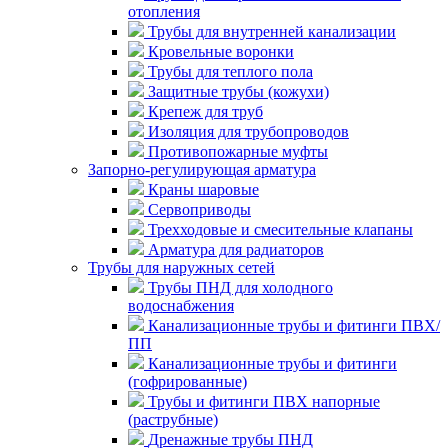
отопления
Трубы для внутренней канализации
Кровельные воронки
Трубы для теплого пола
Защитные трубы (кожухи)
Крепеж для труб
Изоляция для трубопроводов
Противопожарные муфты
Запорно-регулирующая арматура
Краны шаровые
Сервоприводы
Трехходовые и смесительные клапаны
Арматура для радиаторов
Трубы для наружных сетей
Трубы ПНД для холодного
водоснабжения
Канализационные трубы и фитинги ПВХ/
ПП
Канализационные трубы и фитинги
(гофрированные)
Трубы и фитинги ПВХ напорные
(раструбные)
Дренажные трубы ПНД