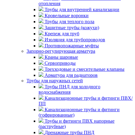
отопления
Трубы для внутренней канализации
Кровельные воронки
Трубы для теплого пола
Защитные трубы (кожухи)
Крепеж для труб
Изоляция для трубопроводов
Противопожарные муфты
Запорно-регулирующая арматура
Краны шаровые
Сервоприводы
Трехходовые и смесительные клапаны
Арматура для радиаторов
Трубы для наружных сетей
Трубы ПНД для холодного
водоснабжения
Канализационные трубы и фитинги ПВХ/
ПП
Канализационные трубы и фитинги
(гофрированные)
Трубы и фитинги ПВХ напорные
(раструбные)
Дренажные трубы ПНД