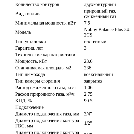
Количество контуров
двухконтурный
природный газ,
Вид топлива
сжиженный газ
Минимальная мощность, кВт
7.5
Nobby Balance Plus 24-
Модель
2CS
Тип установки
настенный
Гарантия, лет
3
Технические характеристики
Мощность, кВт
23.6
Отапливаемая площадь, м2
236
Тип дымохода
коаксиальный
Тип камеры сгорания
закрытая
Расход сжиженного газа, кг/ч
1.06
Расход природного газа, м³/ч
2.75
КПД, %
90.5
Подключение
Диаметр подключения газа, мм
3/4"
Диаметр подключения контура
1/2"
ГВС, мм
Диаметр подключения контура