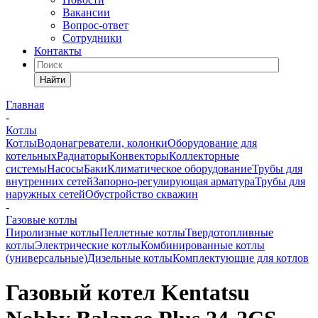
Вакансии
Вопрос-ответ
Сотрудники
Контакты
Найти
Главная
-
Котлы
Котлы
Водонагреватели, колонки
Оборудование для
котельных
Радиаторы
Конвекторы
Коллекторные
системы
Насосы
Баки
Климатическое оборудование
Трубы для
внутренних сетей
Запорно-регулирующая арматура
Трубы для
наружных сетей
Обустройство скважин
-
Газовые котлы
Пиролизные котлы
Пеллетные котлы
Твердотопливные
котлы
Электрические котлы
Комбинированные котлы
(универсальные)
Дизельные котлы
Комплектующие для котлов
Газовый котел Kentatsu