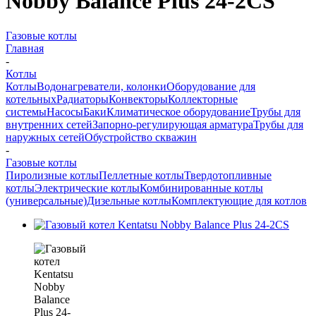
Nobby Balance Plus 24-2CS
Газовые котлы
Главная
-
Котлы
Котлы
Водонагреватели, колонки
Оборудование для
котельных
Радиаторы
Конвекторы
Коллекторные
системы
Насосы
Баки
Климатическое оборудование
Трубы для
внутренних сетей
Запорно-регулирующая арматура
Трубы для
наружных сетей
Обустройство скважин
-
Газовые котлы
Пиролизные котлы
Пеллетные котлы
Твердотопливные
котлы
Электрические котлы
Комбинированные котлы
(универсальные)
Дизельные котлы
Комплектующие для котлов