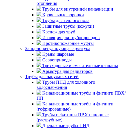
отопления
Трубы для внутренней канализации
Кровельные воронки
Трубы для теплого пола
Защитные трубы (кожухи)
Крепеж для труб
Изоляция для трубопроводов
Противопожарные муфты
Запорно-регулирующая арматура
Краны шаровые
Сервоприводы
Трехходовые и смесительные клапаны
Арматура для радиаторов
Трубы для наружных сетей
Трубы ПНД для холодного
водоснабжения
Канализационные трубы и фитинги ПВХ/
ПП
Канализационные трубы и фитинги
(гофрированные)
Трубы и фитинги ПВХ напорные
(раструбные)
Дренажные трубы ПНД