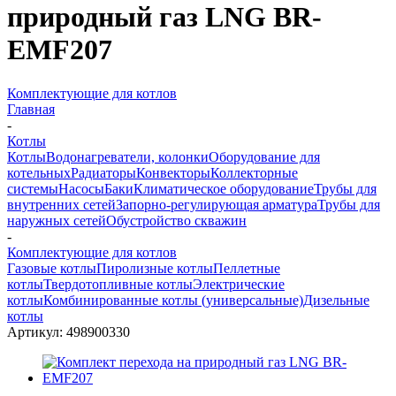
природный газ LNG BR-
EMF207
Комплектующие для котлов
Главная
-
Котлы
Котлы
Водонагреватели, колонки
Оборудование для
котельных
Радиаторы
Конвекторы
Коллекторные
системы
Насосы
Баки
Климатическое оборудование
Трубы для
внутренних сетей
Запорно-регулирующая арматура
Трубы для
наружных сетей
Обустройство скважин
-
Комплектующие для котлов
Газовые котлы
Пиролизные котлы
Пеллетные
котлы
Твердотопливные котлы
Электрические
котлы
Комбинированные котлы (универсальные)
Дизельные
котлы
Артикул:
498900330