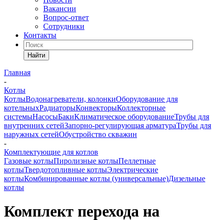
Вакансии
Вопрос-ответ
Сотрудники
Контакты
Найти
Главная
-
Котлы
Котлы
Водонагреватели, колонки
Оборудование для
котельных
Радиаторы
Конвекторы
Коллекторные
системы
Насосы
Баки
Климатическое оборудование
Трубы для
внутренних сетей
Запорно-регулирующая арматура
Трубы для
наружных сетей
Обустройство скважин
-
Комплектующие для котлов
Газовые котлы
Пиролизные котлы
Пеллетные
котлы
Твердотопливные котлы
Электрические
котлы
Комбинированные котлы (универсальные)
Дизельные
котлы
Комплект перехода на