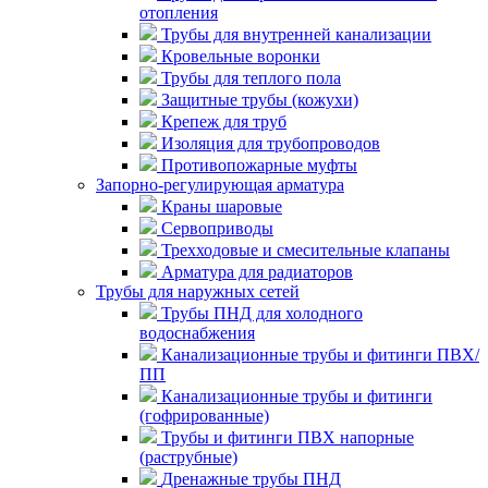
отопления
Трубы для внутренней канализации
Кровельные воронки
Трубы для теплого пола
Защитные трубы (кожухи)
Крепеж для труб
Изоляция для трубопроводов
Противопожарные муфты
Запорно-регулирующая арматура
Краны шаровые
Сервоприводы
Трехходовые и смесительные клапаны
Арматура для радиаторов
Трубы для наружных сетей
Трубы ПНД для холодного
водоснабжения
Канализационные трубы и фитинги ПВХ/
ПП
Канализационные трубы и фитинги
(гофрированные)
Трубы и фитинги ПВХ напорные
(раструбные)
Дренажные трубы ПНД