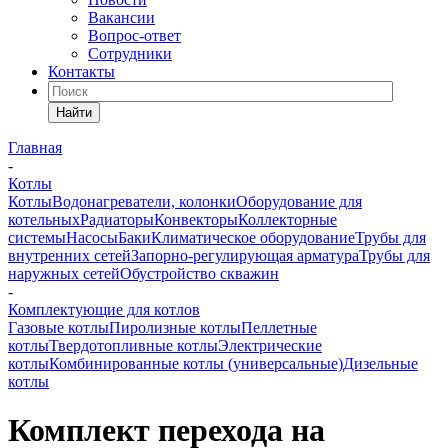
Вакансии
Вопрос-ответ
Сотрудники
Контакты
Найти
Главная
-
Котлы
Котлы
Водонагреватели, колонки
Оборудование для
котельных
Радиаторы
Конвекторы
Коллекторные
системы
Насосы
Баки
Климатическое оборудование
Трубы для
внутренних сетей
Запорно-регулирующая арматура
Трубы для
наружных сетей
Обустройство скважин
-
Комплектующие для котлов
Газовые котлы
Пиролизные котлы
Пеллетные
котлы
Твердотопливные котлы
Электрические
котлы
Комбинированные котлы (универсальные)
Дизельные
котлы
Комплект перехода на