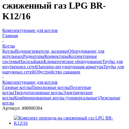
сжиженный газ LPG BR-
K12/16
Комплектующие для котлов
Главная
-
Котлы
Котлы
Водонагреватели, колонки
Оборудование для
котельных
Радиаторы
Конвекторы
Коллекторные
системы
Насосы
Баки
Климатическое оборудование
Трубы для
внутренних сетей
Запорно-регулирующая арматура
Трубы для
наружных сетей
Обустройство скважин
-
Комплектующие для котлов
Газовые котлы
Пиролизные котлы
Пеллетные
котлы
Твердотопливные котлы
Электрические
котлы
Комбинированные котлы (универсальные)
Дизельные
котлы
Артикул:
498900304