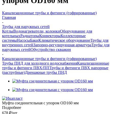
упором OD160 мм
Канализационные трубы и фитинги (гофрированные)
Главная
-
Трубы для наружных сетей
Котлы
Водонагреватели, колонки
Оборудование для
котельных
Радиаторы
Конвекторы
Коллекторные
системы
Насосы
Баки
Климатическое оборудование
Трубы для
внутренних сетей
Запорно-регулирующая арматура
Трубы для
наружных сетей
Обустройство скважин
-
Канализационные трубы и фитинги (гофрированные)
Трубы ПНД для холодного водоснабжения
Канализационные
трубы и фитинги ПВХ/ПП
Трубы и фитинги ПВХ напорные
(раструбные)
Дренажные трубы ПНД
Муфта соединительная с упором OD160 мм
Подробнее
678 ₽
/шт