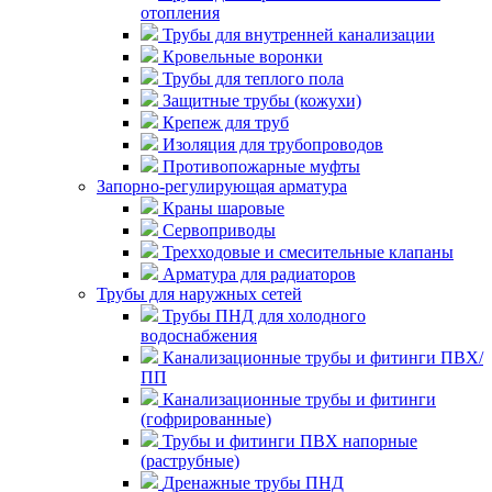
отопления
Трубы для внутренней канализации
Кровельные воронки
Трубы для теплого пола
Защитные трубы (кожухи)
Крепеж для труб
Изоляция для трубопроводов
Противопожарные муфты
Запорно-регулирующая арматура
Краны шаровые
Сервоприводы
Трехходовые и смесительные клапаны
Арматура для радиаторов
Трубы для наружных сетей
Трубы ПНД для холодного
водоснабжения
Канализационные трубы и фитинги ПВХ/
ПП
Канализационные трубы и фитинги
(гофрированные)
Трубы и фитинги ПВХ напорные
(раструбные)
Дренажные трубы ПНД