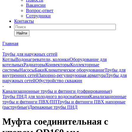
Вакансии
Вопрос-ответ
Сотрудники
Контакты
Найти
Главная
-
Трубы для наружных сетей
Котлы
Водонагреватели, колонки
Оборудование для
котельных
Радиаторы
Конвекторы
Коллекторные
системы
Насосы
Баки
Климатическое оборудование
Трубы для
внутренних сетей
Запорно-регулирующая арматура
Трубы для
наружных сетей
Обустройство скважин
-
Канализационные трубы и фитинги (гофрированные)
Трубы ПНД для холодного водоснабжения
Канализационные
трубы и фитинги ПВХ/ПП
Трубы и фитинги ПВХ напорные
(раструбные)
Дренажные трубы ПНД
Муфта соединительная с