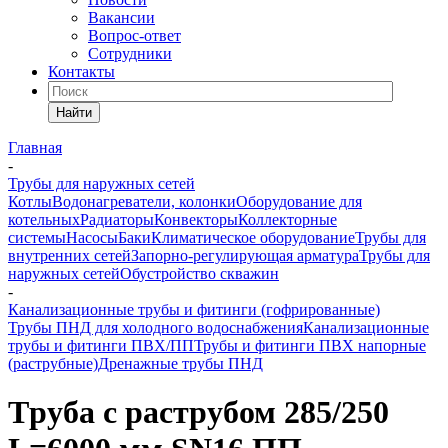
Вакансии
Вопрос-ответ
Сотрудники
Контакты
Найти
Главная
-
Трубы для наружных сетей
Котлы
Водонагреватели, колонки
Оборудование для
котельных
Радиаторы
Конвекторы
Коллекторные
системы
Насосы
Баки
Климатическое оборудование
Трубы для
внутренних сетей
Запорно-регулирующая арматура
Трубы для
наружных сетей
Обустройство скважин
-
Канализационные трубы и фитинги (гофрированные)
Трубы ПНД для холодного водоснабжения
Канализационные
трубы и фитинги ПВХ/ПП
Трубы и фитинги ПВХ напорные
(раструбные)
Дренажные трубы ПНД
Tруба с раструбом 285/250