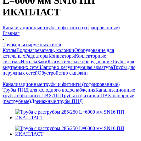
L=6000 мм SN16 ПП
ИКАПЛАСТ
Канализационные трубы и фитинги (гофрированные)
Главная
-
Трубы для наружных сетей
Котлы
Водонагреватели, колонки
Оборудование для
котельных
Радиаторы
Конвекторы
Коллекторные
системы
Насосы
Баки
Климатическое оборудование
Трубы для
внутренних сетей
Запорно-регулирующая арматура
Трубы для
наружных сетей
Обустройство скважин
-
Канализационные трубы и фитинги (гофрированные)
Трубы ПНД для холодного водоснабжения
Канализационные
трубы и фитинги ПВХ/ПП
Трубы и фитинги ПВХ напорные
(раструбные)
Дренажные трубы ПНД