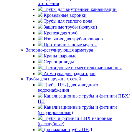
отопления
Трубы для внутренней канализации
Кровельные воронки
Трубы для теплого пола
Защитные трубы (кожухи)
Крепеж для труб
Изоляция для трубопроводов
Противопожарные муфты
Запорно-регулирующая арматура
Краны шаровые
Сервоприводы
Трехходовые и смесительные клапаны
Арматура для радиаторов
Трубы для наружных сетей
Трубы ПНД для холодного
водоснабжения
Канализационные трубы и фитинги ПВХ/
ПП
Канализационные трубы и фитинги
(гофрированные)
Трубы и фитинги ПВХ напорные
(раструбные)
Дренажные трубы ПНД