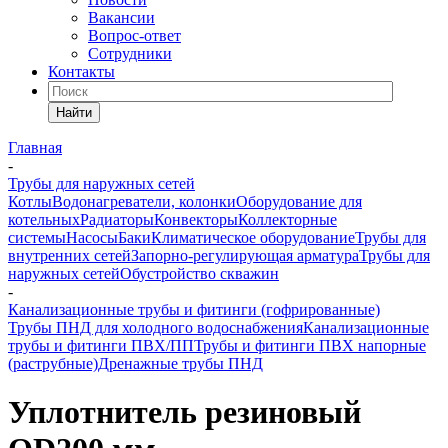
Вакансии
Вопрос-ответ
Сотрудники
Контакты
Найти
Главная
-
Трубы для наружных сетей
Котлы
Водонагреватели, колонки
Оборудование для
котельных
Радиаторы
Конвекторы
Коллекторные
системы
Насосы
Баки
Климатическое оборудование
Трубы для
внутренних сетей
Запорно-регулирующая арматура
Трубы для
наружных сетей
Обустройство скважин
-
Канализационные трубы и фитинги (гофрированные)
Трубы ПНД для холодного водоснабжения
Канализационные
трубы и фитинги ПВХ/ПП
Трубы и фитинги ПВХ напорные
(раструбные)
Дренажные трубы ПНД
Уплотнитель резиновый