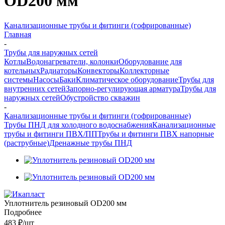
OD200 мм
Канализационные трубы и фитинги (гофрированные)
Главная
-
Трубы для наружных сетей
Котлы
Водонагреватели, колонки
Оборудование для
котельных
Радиаторы
Конвекторы
Коллекторные
системы
Насосы
Баки
Климатическое оборудование
Трубы для
внутренних сетей
Запорно-регулирующая арматура
Трубы для
наружных сетей
Обустройство скважин
-
Канализационные трубы и фитинги (гофрированные)
Трубы ПНД для холодного водоснабжения
Канализационные
трубы и фитинги ПВХ/ПП
Трубы и фитинги ПВХ напорные
(раструбные)
Дренажные трубы ПНД
Уплотнитель резиновый OD200 мм
Подробнее
483 ₽
/шт