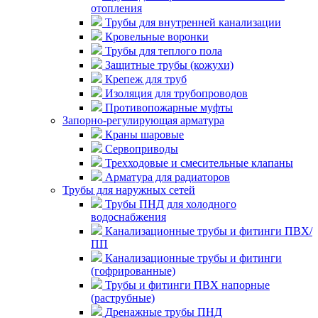
отопления
Трубы для внутренней канализации
Кровельные воронки
Трубы для теплого пола
Защитные трубы (кожухи)
Крепеж для труб
Изоляция для трубопроводов
Противопожарные муфты
Запорно-регулирующая арматура
Краны шаровые
Сервоприводы
Трехходовые и смесительные клапаны
Арматура для радиаторов
Трубы для наружных сетей
Трубы ПНД для холодного
водоснабжения
Канализационные трубы и фитинги ПВХ/
ПП
Канализационные трубы и фитинги
(гофрированные)
Трубы и фитинги ПВХ напорные
(раструбные)
Дренажные трубы ПНД