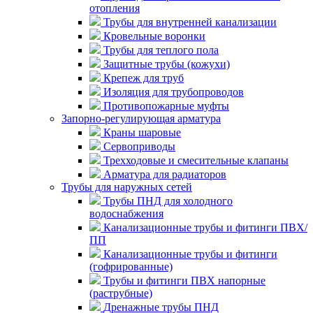
отопления
Трубы для внутренней канализации
Кровельные воронки
Трубы для теплого пола
Защитные трубы (кожухи)
Крепеж для труб
Изоляция для трубопроводов
Противопожарные муфты
Запорно-регулирующая арматура
Краны шаровые
Сервоприводы
Трехходовые и смесительные клапаны
Арматура для радиаторов
Трубы для наружных сетей
Трубы ПНД для холодного
водоснабжения
Канализационные трубы и фитинги ПВХ/
ПП
Канализационные трубы и фитинги
(гофрированные)
Трубы и фитинги ПВХ напорные
(раструбные)
Дренажные трубы ПНД