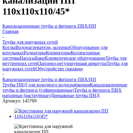
канализации ПП
110x110x110/45*
Канализационные трубы и фитинги ПВХ/ПП
Главная
-
Трубы для наружных сетей
Котлы
Водонагреватели, колонки
Оборудование для
котельных
Радиаторы
Конвекторы
Коллекторные
системы
Насосы
Баки
Климатическое оборудование
Трубы для
внутренних сетей
Запорно-регулирующая арматура
Трубы для
наружных сетей
Обустройство скважин
-
Канализационные трубы и фитинги ПВХ/ПП
Трубы ПНД для холодного водоснабжения
Канализационные
трубы и фитинги (гофрированные)
Трубы и фитинги ПВХ
напорные (раструбные)
Дренажные трубы ПНД
Артикул:
145769