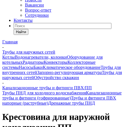
Вакансии
Вопрос-ответ
Сотрудники
Контакты
Найти
Главная
-
Трубы для наружных сетей
Котлы
Водонагреватели, колонки
Оборудование для
котельных
Радиаторы
Конвекторы
Коллекторные
системы
Насосы
Баки
Климатическое оборудование
Трубы для
внутренних сетей
Запорно-регулирующая арматура
Трубы для
наружных сетей
Обустройство скважин
-
Канализационные трубы и фитинги ПВХ/ПП
Трубы ПНД для холодного водоснабжения
Канализационные
трубы и фитинги (гофрированные)
Трубы и фитинги ПВХ
напорные (раструбные)
Дренажные трубы ПНД
Крестовина для наружной