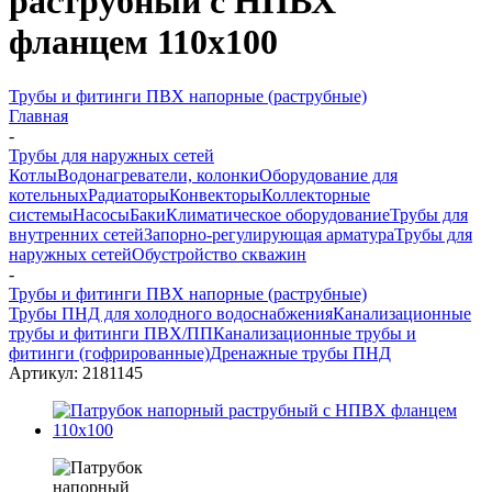
раструбный с НПВХ
фланцем 110x100
Трубы и фитинги ПВХ напорные (раструбные)
Главная
-
Трубы для наружных сетей
Котлы
Водонагреватели, колонки
Оборудование для
котельных
Радиаторы
Конвекторы
Коллекторные
системы
Насосы
Баки
Климатическое оборудование
Трубы для
внутренних сетей
Запорно-регулирующая арматура
Трубы для
наружных сетей
Обустройство скважин
-
Трубы и фитинги ПВХ напорные (раструбные)
Трубы ПНД для холодного водоснабжения
Канализационные
трубы и фитинги ПВХ/ПП
Канализационные трубы и
фитинги (гофрированные)
Дренажные трубы ПНД
Артикул:
2181145