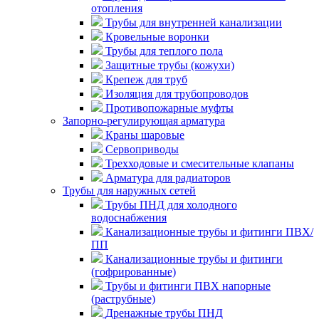
отопления
Трубы для внутренней канализации
Кровельные воронки
Трубы для теплого пола
Защитные трубы (кожухи)
Крепеж для труб
Изоляция для трубопроводов
Противопожарные муфты
Запорно-регулирующая арматура
Краны шаровые
Сервоприводы
Трехходовые и смесительные клапаны
Арматура для радиаторов
Трубы для наружных сетей
Трубы ПНД для холодного
водоснабжения
Канализационные трубы и фитинги ПВХ/
ПП
Канализационные трубы и фитинги
(гофрированные)
Трубы и фитинги ПВХ напорные
(раструбные)
Дренажные трубы ПНД