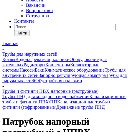
Вакансии
Вопрос-ответ
Сотрудники
Контакты
Найти
Главная
-
Трубы для наружных сетей
Котлы
Водонагреватели, колонки
Оборудование для
котельных
Радиаторы
Конвекторы
Коллекторные
системы
Насосы
Баки
Климатическое оборудование
Трубы для
внутренних сетей
Запорно-регулирующая арматура
Трубы для
наружных сетей
Обустройство скважин
-
Трубы и фитинги ПВХ напорные (раструбные)
Трубы ПНД для холодного водоснабжения
Канализационные
трубы и фитинги ПВХ/ПП
Канализационные трубы и
фитинги (гофрированные)
Дренажные трубы ПНД
Патрубок напорный