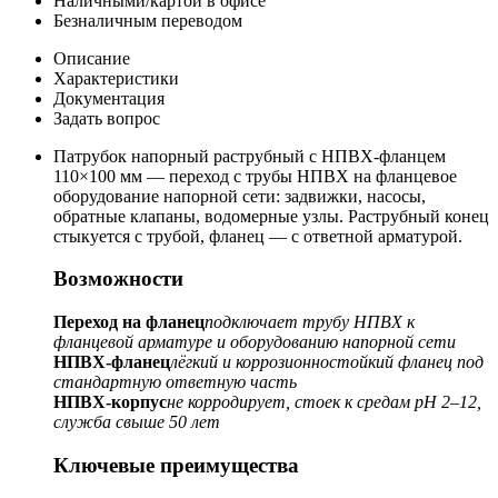
Наличными/картой в офисе
Безналичным переводом
Описание
Характеристики
Документация
Задать вопрос
Патрубок напорный раструбный с НПВХ-фланцем
110×100 мм — переход с трубы НПВХ на фланцевое
оборудование напорной сети: задвижки, насосы,
обратные клапаны, водомерные узлы. Раструбный конец
стыкуется с трубой, фланец — с ответной арматурой.
Возможности
Переход на фланец
подключает трубу НПВХ к
фланцевой арматуре и оборудованию напорной сети
НПВХ-фланец
лёгкий и коррозионностойкий фланец под
стандартную ответную часть
НПВХ-корпус
не корродирует, стоек к средам pH 2–12,
служба свыше 50 лет
Ключевые преимущества