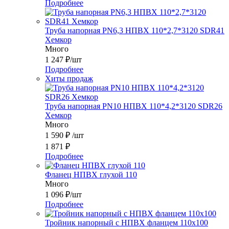
Подробнее
Труба напорная PN6,3 НПВХ 110*2,7*3120 SDR41
Хемкор
Много
1 247
₽
/шт
Подробнее
Хиты продаж
Труба напорная PN10 НПВХ 110*4,2*3120 SDR26
Хемкор
Много
1 590
₽
/шт
1 871
₽
Подробнее
Фланец НПВХ глухой 110
Много
1 096
₽
/шт
Подробнее
Тройник напорный с НПВХ фланцем 110x100