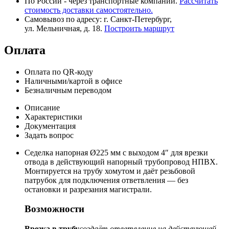
По России - через транспортные компании.
Рассчитать
стоимость доставки самостоятельно.
Самовывоз по адресу: г. Санкт-Петербург,
ул. Мельничная, д. 18.
Построить маршрут
Оплата
Оплата по QR-коду
Наличными/картой в офисе
Безналичным переводом
Описание
Характеристики
Документация
Задать вопрос
Седелка напорная Ø225 мм с выходом 4″ для врезки
отвода в действующий напорный трубопровод НПВХ.
Монтируется на трубу хомутом и даёт резьбовой
патрубок для подключения ответвления — без
остановки и разрезания магистрали.
Возможности
Врезка в трубу
создаёт ответвление на действующей