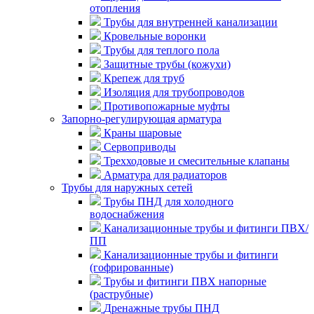
отопления
Трубы для внутренней канализации
Кровельные воронки
Трубы для теплого пола
Защитные трубы (кожухи)
Крепеж для труб
Изоляция для трубопроводов
Противопожарные муфты
Запорно-регулирующая арматура
Краны шаровые
Сервоприводы
Трехходовые и смесительные клапаны
Арматура для радиаторов
Трубы для наружных сетей
Трубы ПНД для холодного
водоснабжения
Канализационные трубы и фитинги ПВХ/
ПП
Канализационные трубы и фитинги
(гофрированные)
Трубы и фитинги ПВХ напорные
(раструбные)
Дренажные трубы ПНД