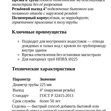
магистрали без её разрезания
Резьбовой выход 4″
подключение бытового или
поливного отвода с наружной резьбой
Полимерный корпус
лёгкая, не корродирует;
герметичное прилегание к телу трубы
Ключевые преимущества
Подходит для внутренних водостоков — отвода
дождевых и талых вод с кровли по трубопроводу
внутри здания
Врезка ответвления без остановки магистрали
Для напорных труб НПВХ Ø225
Технические характеристики
Параметр
Значение
Диаметр трубы
225 мм
Выход
4″ (наружная резьба)
Стандарт
ГОСТ Р 32415-2013
Срок службы
более 50 лет
Седелка — быстрый способ добавить бытовой или
поливной отвод к готовой напорной магистрали без её