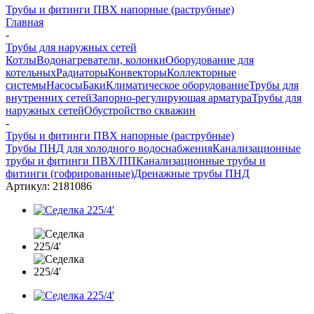
Трубы и фитинги ПВХ напорные (раструбные)
Главная
-
Трубы для наружных сетей
Котлы
Водонагреватели, колонки
Оборудование для
котельных
Радиаторы
Конвекторы
Коллекторные
системы
Насосы
Баки
Климатическое оборудование
Трубы для
внутренних сетей
Запорно-регулирующая арматура
Трубы для
наружных сетей
Обустройство скважин
-
Трубы и фитинги ПВХ напорные (раструбные)
Трубы ПНД для холодного водоснабжения
Канализационные
трубы и фитинги ПВХ/ПП
Канализационные трубы и
фитинги (гофрированные)
Дренажные трубы ПНД
Артикул:
2181086