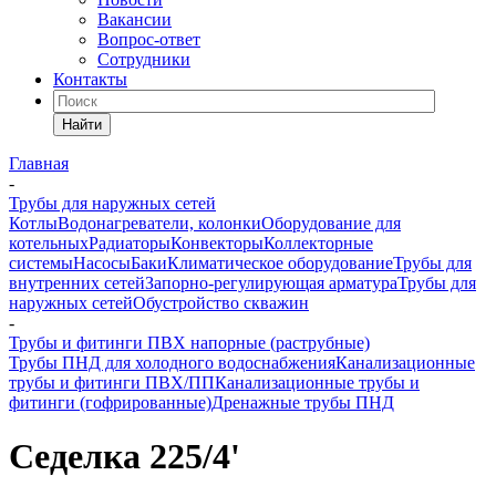
Вакансии
Вопрос-ответ
Сотрудники
Контакты
Найти
Главная
-
Трубы для наружных сетей
Котлы
Водонагреватели, колонки
Оборудование для
котельных
Радиаторы
Конвекторы
Коллекторные
системы
Насосы
Баки
Климатическое оборудование
Трубы для
внутренних сетей
Запорно-регулирующая арматура
Трубы для
наружных сетей
Обустройство скважин
-
Трубы и фитинги ПВХ напорные (раструбные)
Трубы ПНД для холодного водоснабжения
Канализационные
трубы и фитинги ПВХ/ПП
Канализационные трубы и
фитинги (гофрированные)
Дренажные трубы ПНД
Седелка 225/4'