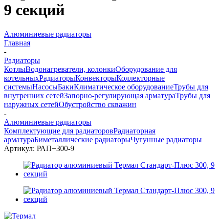
9 секций
Алюминиевые радиаторы
Главная
-
Радиаторы
Котлы
Водонагреватели, колонки
Оборудование для
котельных
Радиаторы
Конвекторы
Коллекторные
системы
Насосы
Баки
Климатическое оборудование
Трубы для
внутренних сетей
Запорно-регулирующая арматура
Трубы для
наружных сетей
Обустройство скважин
-
Алюминиевые радиаторы
Комплектующие для радиаторов
Радиаторная
арматура
Биметаллические радиаторы
Чугунные радиаторы
Артикул:
РАП+300-9