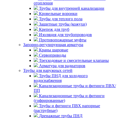
отопления
Трубы для внутренней канализации
Кровельные воронки
Трубы для теплого пола
Защитные трубы (кожухи)
Крепеж для труб
Изоляция для трубопроводов
Противопожарные муфты
Запорно-регулирующая арматура
Краны шаровые
Сервоприводы
Трехходовые и смесительные клапаны
Арматура для радиаторов
Трубы для наружных сетей
Трубы ПНД для холодного
водоснабжения
Канализационные трубы и фитинги ПВХ/
ПП
Канализационные трубы и фитинги
(гофрированные)
Трубы и фитинги ПВХ напорные
(раструбные)
Дренажные трубы ПНД