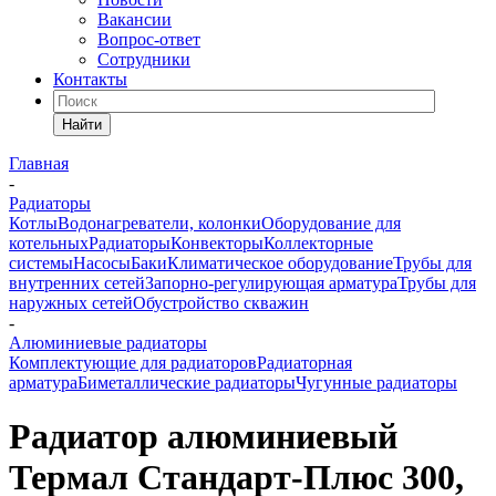
Вакансии
Вопрос-ответ
Сотрудники
Контакты
Найти
Главная
-
Радиаторы
Котлы
Водонагреватели, колонки
Оборудование для
котельных
Радиаторы
Конвекторы
Коллекторные
системы
Насосы
Баки
Климатическое оборудование
Трубы для
внутренних сетей
Запорно-регулирующая арматура
Трубы для
наружных сетей
Обустройство скважин
-
Алюминиевые радиаторы
Комплектующие для радиаторов
Радиаторная
арматура
Биметаллические радиаторы
Чугунные радиаторы
Радиатор алюминиевый
Термал Стандарт-Плюс 300,