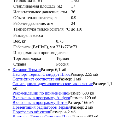
Теплоотдача, Вт
1782
Отапливаемая площадь, м2
17
Испытательное давление, атм
36
Объем теплоносителя, л
0.9
Рабочее давление, атм
24
Температура теплоносителя, °С
до 110
Размеры и масса
Вес, кг
8.73
Габариты (ВxШxГ), мм
331x773x73
Информация о производителе
Торговая марка
Термал
Страна
Россия
Каталог Термал
Размер: 6,1 мб
Паспорт Термал Стандарт Плюс
Размер: 2,55 мб
Сертификат соответствия
Размер: 1 мб
Санитарно-эпидемиологическое заключение
Размер: 1,1
мб
Рекомендации по применению
Размер: 603 кб
Включены в программу Audytor
Размер: 129 кб
Включены в программу Поток
Размер: 166 кб
Презентация радиаторов Термал
Размер: 2 мб
Портфолио объектов
Размер: 4,2 мб
Листовка Термал Стандарт Плюс
Размер: 482 кб