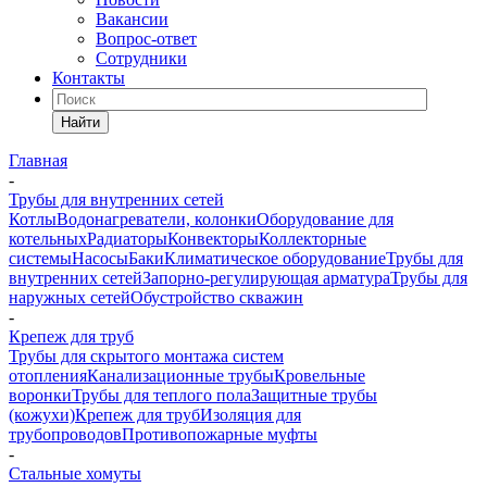
Вакансии
Вопрос-ответ
Сотрудники
Контакты
Найти
Главная
-
Трубы для внутренних сетей
Котлы
Водонагреватели, колонки
Оборудование для
котельных
Радиаторы
Конвекторы
Коллекторные
системы
Насосы
Баки
Климатическое оборудование
Трубы для
внутренних сетей
Запорно-регулирующая арматура
Трубы для
наружных сетей
Обустройство скважин
-
Крепеж для труб
Трубы для скрытого монтажа систем
отопления
Канализационные трубы
Кровельные
воронки
Трубы для теплого пола
Защитные трубы
(кожухи)
Крепеж для труб
Изоляция для
трубопроводов
Противопожарные муфты
-
Стальные хомуты