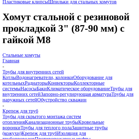
Пластиковые клипсы
Шпильки для стальных хомутов
Хомут стальной с резиновой
прокладкой 3" (87-90 мм) с
гайкой М8
Стальные хомуты
Главная
-
Трубы для внутренних сетей
Котлы
Водонагреватели, колонки
Оборудование для
котельных
Радиаторы
Конвекторы
Коллекторные
системы
Насосы
Баки
Климатическое оборудование
Трубы для
внутренних сетей
Запорно-регулирующая арматура
Трубы для
наружных сетей
Обустройство скважин
-
Крепеж для труб
Трубы для скрытого монтажа систем
отопления
Канализационные трубы
Кровельные
воронки
Трубы для теплого пола
Защитные трубы
(кожухи)
Крепеж для труб
Изоляция для
трубопроводов
Противопожарные муфты