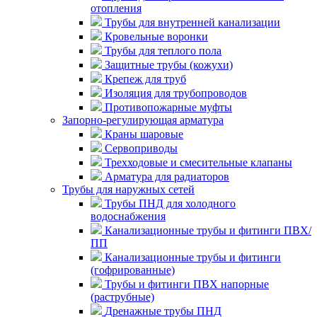
отопления
Трубы для внутренней канализации
Кровельные воронки
Трубы для теплого пола
Защитные трубы (кожухи)
Крепеж для труб
Изоляция для трубопроводов
Противопожарные муфты
Запорно-регулирующая арматура
Краны шаровые
Сервоприводы
Трехходовые и смесительные клапаны
Арматура для радиаторов
Трубы для наружных сетей
Трубы ПНД для холодного
водоснабжения
Канализационные трубы и фитинги ПВХ/
ПП
Канализационные трубы и фитинги
(гофрированные)
Трубы и фитинги ПВХ напорные
(раструбные)
Дренажные трубы ПНД