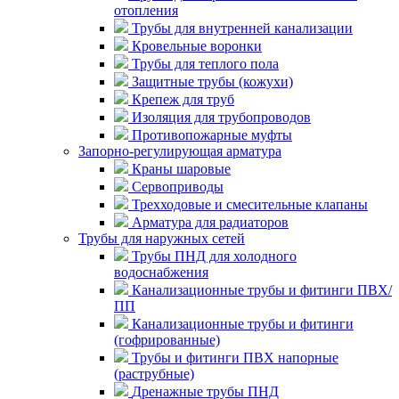
отопления
Трубы для внутренней канализации
Кровельные воронки
Трубы для теплого пола
Защитные трубы (кожухи)
Крепеж для труб
Изоляция для трубопроводов
Противопожарные муфты
Запорно-регулирующая арматура
Краны шаровые
Сервоприводы
Трехходовые и смесительные клапаны
Арматура для радиаторов
Трубы для наружных сетей
Трубы ПНД для холодного
водоснабжения
Канализационные трубы и фитинги ПВХ/
ПП
Канализационные трубы и фитинги
(гофрированные)
Трубы и фитинги ПВХ напорные
(раструбные)
Дренажные трубы ПНД