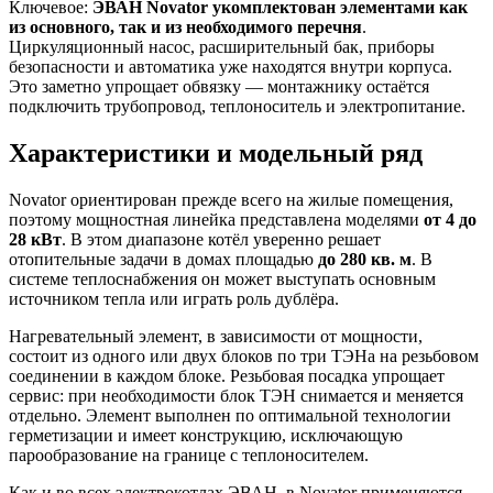
Ключевое:
ЭВАН Novator укомплектован элементами как
из основного, так и из необходимого перечня
.
Циркуляционный насос, расширительный бак, приборы
безопасности и автоматика уже находятся внутри корпуса.
Это заметно упрощает обвязку — монтажнику остаётся
подключить трубопровод, теплоноситель и электропитание.
Характеристики и модельный ряд
Novator ориентирован прежде всего на жилые помещения,
поэтому мощностная линейка представлена моделями
от 4 до
28 кВт
. В этом диапазоне котёл уверенно решает
отопительные задачи в домах площадью
до 280 кв. м
. В
системе теплоснабжения он может выступать основным
источником тепла или играть роль дублёра.
Нагревательный элемент, в зависимости от мощности,
состоит из одного или двух блоков по три ТЭНа на резьбовом
соединении в каждом блоке. Резьбовая посадка упрощает
сервис: при необходимости блок ТЭН снимается и меняется
отдельно. Элемент выполнен по оптимальной технологии
герметизации и имеет конструкцию, исключающую
парообразование на границе с теплоносителем.
Как и во всех электрокотлах ЭВАН, в Novator применяются