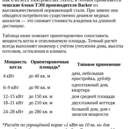
чешские блоки ТЭН производителя Backer
из
высококачественной нержавеющей стали. При замене они
обходятся потребителю существенно дешевле медных
аналогов — это снижает стоимость владения на длинной
дистанции.
Таблица ниже поможет ориентировочно сопоставить
мощность котла и отапливаемую площадь. Точный расчёт
всегда выполняет инженер с учётом утепления дома, высоты
потолков, остекления и климата.
Мощность
Ориентировочная
Типовое применение
котла
площадь*
дача, небольшая
4 кВт
до 40 кв. м
пристройка, дублёр
одноэтажный дом,
6–9 кВт
до 90 кв. м
квартира
12–15 кВт
до 150 кв. м
дом средней площади
18–21 кВт
до 210 кв. м
двухэтажный коттедж
большой дом, дом с
24–28 кВт
до 280 кв. м
запасом мощности
*Расчёт по упрощённой норме «1 кВт на 10 кв. м» для