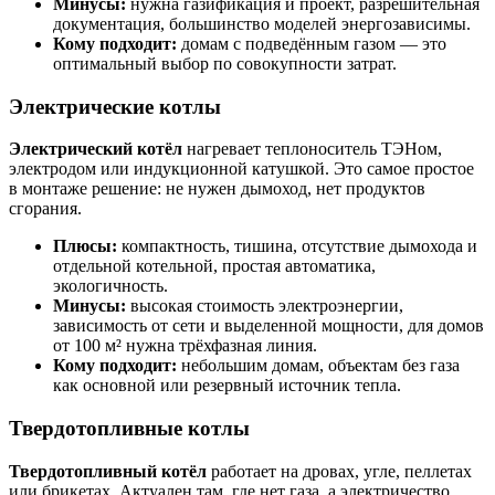
Минусы:
нужна газификация и проект, разрешительная
документация, большинство моделей энергозависимы.
Кому подходит:
домам с подведённым газом — это
оптимальный выбор по совокупности затрат.
Электрические котлы
Электрический котёл
нагревает теплоноситель ТЭНом,
электродом или индукционной катушкой. Это самое простое
в монтаже решение: не нужен дымоход, нет продуктов
сгорания.
Плюсы:
компактность, тишина, отсутствие дымохода и
отдельной котельной, простая автоматика,
экологичность.
Минусы:
высокая стоимость электроэнергии,
зависимость от сети и выделенной мощности, для домов
от 100 м² нужна трёхфазная линия.
Кому подходит:
небольшим домам, объектам без газа
как основной или резервный источник тепла.
Твердотопливные котлы
Твердотопливный котёл
работает на дровах, угле, пеллетах
или брикетах. Актуален там, где нет газа, а электричество