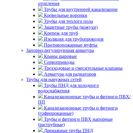
отопления
Трубы для внутренней канализации
Кровельные воронки
Трубы для теплого пола
Защитные трубы (кожухи)
Крепеж для труб
Изоляция для трубопроводов
Противопожарные муфты
Запорно-регулирующая арматура
Краны шаровые
Сервоприводы
Трехходовые и смесительные клапаны
Арматура для радиаторов
Трубы для наружных сетей
Трубы ПНД для холодного
водоснабжения
Канализационные трубы и фитинги ПВХ/
ПП
Канализационные трубы и фитинги
(гофрированные)
Трубы и фитинги ПВХ напорные
(раструбные)
Дренажные трубы ПНД