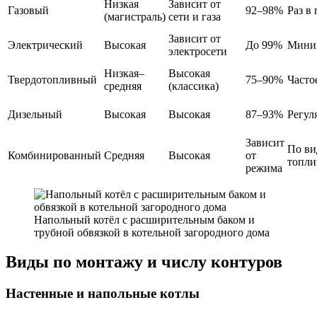
Низкая
Зависит от
Газовый
92–98%
Раз в 
(магистраль)
сети и газа
Зависит от
Электрический
Высокая
До 99%
Мини
электросети
Низкая–
Высокая
Твердотопливный
75–90%
Часто
средняя
(классика)
Дизельный
Высокая
Высокая
87–93%
Регул
Зависит
По ви
Комбинированный
Средняя
Высокая
от
топли
режима
Напольный котёл с расширительным баком и
трубной обвязкой в котельной загородного дома
Виды по монтажу и числу контуров
Настенные и напольные котлы