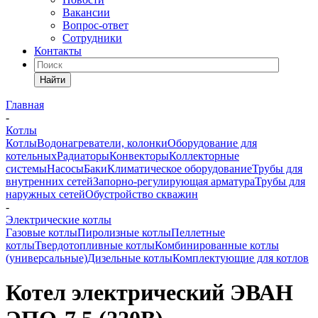
Вакансии
Вопрос-ответ
Сотрудники
Контакты
Найти
Главная
-
Котлы
Котлы
Водонагреватели, колонки
Оборудование для
котельных
Радиаторы
Конвекторы
Коллекторные
системы
Насосы
Баки
Климатическое оборудование
Трубы для
внутренних сетей
Запорно-регулирующая арматура
Трубы для
наружных сетей
Обустройство скважин
-
Электрические котлы
Газовые котлы
Пиролизные котлы
Пеллетные
котлы
Твердотопливные котлы
Комбинированные котлы
(универсальные)
Дизельные котлы
Комплектующие для котлов
Котел электрический ЭВАН