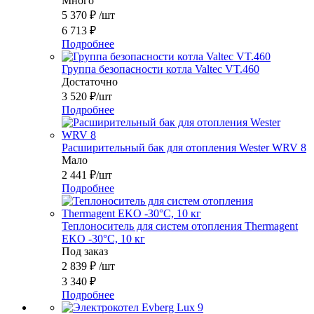
Много
5 370
₽
/шт
6 713
₽
Подробнее
Группа безопасности котла Valtec VT.460
Достаточно
3 520
₽
/шт
Подробнее
Расширительный бак для отопления Wester WRV 8
Мало
2 441
₽
/шт
Подробнее
Теплоноситель для систем отопления Thermagent
EKO -30°C, 10 кг
Под заказ
2 839
₽
/шт
3 340
₽
Подробнее