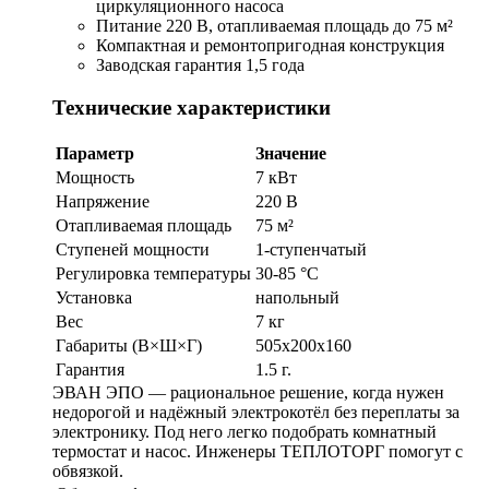
циркуляционного насоса
Питание 220 В, отапливаемая площадь до 75 м²
Компактная и ремонтопригодная конструкция
Заводская гарантия 1,5 года
Технические характеристики
Параметр
Значение
Мощность
7 кВт
Напряжение
220 В
Отапливаемая площадь
75 м²
Ступеней мощности
1-ступенчатый
Регулировка температуры
30-85 °С
Установка
напольный
Вес
7 кг
Габариты (В×Ш×Г)
505х200х160
Гарантия
1.5 г.
ЭВАН ЭПО — рациональное решение, когда нужен
недорогой и надёжный электрокотёл без переплаты за
электронику. Под него легко подобрать комнатный
термостат и насос. Инженеры ТЕПЛОТОРГ помогут с
обвязкой.