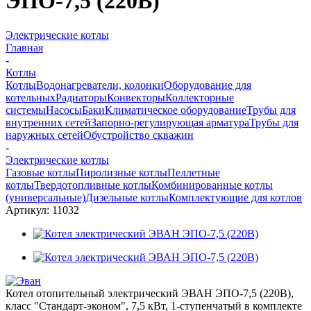
ЭПО-7,5 (220B)
Электрические котлы
Главная
-
Котлы
Котлы
Водонагреватели, колонки
Оборудование для
котельных
Радиаторы
Конвекторы
Коллекторные
системы
Насосы
Баки
Климатическое оборудование
Трубы для
внутренних сетей
Запорно-регулирующая арматура
Трубы для
наружных сетей
Обустройство скважин
-
Электрические котлы
Газовые котлы
Пиролизные котлы
Пеллетные
котлы
Твердотопливные котлы
Комбинированные котлы
(универсальные)
Дизельные котлы
Комплектующие для котлов
Артикул:
11032
Котел отопительный электрический ЭВАН ЭПО-7,5 (220B),
класс "Стандарт-эконом", 7,5 кВт, 1-ступенчатый в комплекте