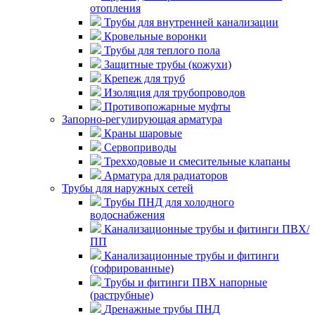
отопления
Трубы для внутренней канализации
Кровельные воронки
Трубы для теплого пола
Защитные трубы (кожухи)
Крепеж для труб
Изоляция для трубопроводов
Противопожарные муфты
Запорно-регулирующая арматура
Краны шаровые
Сервоприводы
Трехходовые и смесительные клапаны
Арматура для радиаторов
Трубы для наружных сетей
Трубы ПНД для холодного
водоснабжения
Канализационные трубы и фитинги ПВХ/
ПП
Канализационные трубы и фитинги
(гофрированные)
Трубы и фитинги ПВХ напорные
(раструбные)
Дренажные трубы ПНД