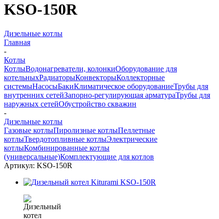
KSO-150R
Дизельные котлы
Главная
-
Котлы
Котлы
Водонагреватели, колонки
Оборудование для
котельных
Радиаторы
Конвекторы
Коллекторные
системы
Насосы
Баки
Климатическое оборудование
Трубы для
внутренних сетей
Запорно-регулирующая арматура
Трубы для
наружных сетей
Обустройство скважин
-
Дизельные котлы
Газовые котлы
Пиролизные котлы
Пеллетные
котлы
Твердотопливные котлы
Электрические
котлы
Комбинированные котлы
(универсальные)
Комплектующие для котлов
Артикул:
KSO-150R