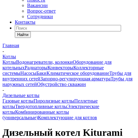
Вакансии
Вопрос-ответ
Сотрудники
Контакты
Найти
Главная
-
Котлы
Котлы
Водонагреватели, колонки
Оборудование для
котельных
Радиаторы
Конвекторы
Коллекторные
системы
Насосы
Баки
Климатическое оборудование
Трубы для
внутренних сетей
Запорно-регулирующая арматура
Трубы для
наружных сетей
Обустройство скважин
-
Дизельные котлы
Газовые котлы
Пиролизные котлы
Пеллетные
котлы
Твердотопливные котлы
Электрические
котлы
Комбинированные котлы
(универсальные)
Комплектующие для котлов
Дизельный котел Kiturami