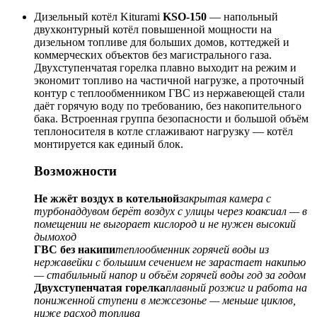
Дизельный котёл Kiturami
KSO-150
— напольный
двухконтурный котёл повышенной мощности на
дизельном топливе для больших домов, коттеджей и
коммерческих объектов без магистрального газа.
Двухступенчатая горелка плавно выходит на режим и
экономит топливо на частичной нагрузке, а проточный
контур с теплообменником ГВС из нержавеющей стали
даёт горячую воду по требованию, без накопительного
бака. Встроенная группа безопасности и большой объём
теплоносителя в котле сглаживают нагрузку — котёл
монтируется как единый блок.
Возможности
Не жжёт воздух в котельной
закрытая камера с
турбонаддувом берёт воздух с улицы через коаксиал — в
помещении не выгорает кислород и не нужен высокий
дымоход
ГВС без накипи
теплообменник горячей воды из
нержавейки с большим сечением не зарастает накипью
— стабильный напор и объём горячей воды год за годом
Двухступенчатая горелка
плавный розжиг и работа на
пониженной ступени в межсезонье — меньше циклов,
ниже расход топлива