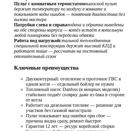
Пульт с комнатным термостатом
выносной пульт
держит температуру по воздуху в комнате и
показывает коды ошибок — понятная диагностика без
вызова мастера
Патрубки слева и справа
подача и обратка выведены
на обе стороны корпуса — котёл встаёт в котельную
любой планировки без переделки обвязки
Работа под нагрузкой
стальной теплообменник
специальной конструкции держит высокий КПД и
работает тише — рассчитан на постоянный
отопительный сезон
Ключевые преимущества
Двухконтурный: отопление и проточное ГВС в
одном котле — отдельный бойлер не нужен
Топливный насос Danfoss (в мощных моделях)
стабильно подаёт солярку даже из бака в стороне
от котла
Работает на дизельном топливе — решение для
участков без газовой магистрали
Пульт показывает код ошибки при сбое —
причина видна сразу, ремонт быстрее
Гарантия 12 лет — ресурс корейской сборки