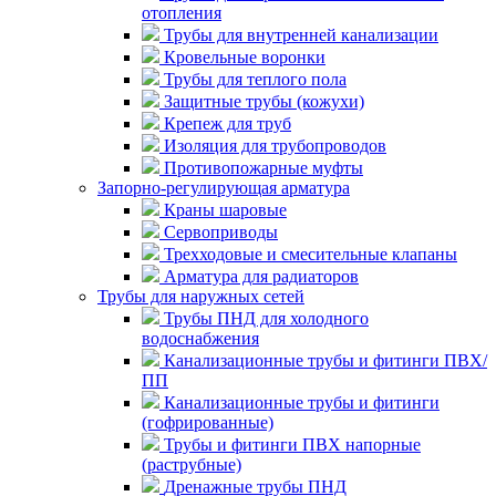
отопления
Трубы для внутренней канализации
Кровельные воронки
Трубы для теплого пола
Защитные трубы (кожухи)
Крепеж для труб
Изоляция для трубопроводов
Противопожарные муфты
Запорно-регулирующая арматура
Краны шаровые
Сервоприводы
Трехходовые и смесительные клапаны
Арматура для радиаторов
Трубы для наружных сетей
Трубы ПНД для холодного
водоснабжения
Канализационные трубы и фитинги ПВХ/
ПП
Канализационные трубы и фитинги
(гофрированные)
Трубы и фитинги ПВХ напорные
(раструбные)
Дренажные трубы ПНД