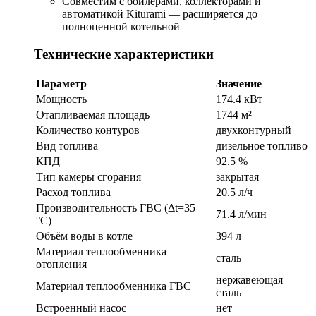
Совместим с бойлерами, коллекторами и
автоматикой Kiturami — расширяется до
полноценной котельной
Технические характеристики
Параметр
Значение
Мощность
174.4 кВт
Отапливаемая площадь
1744 м²
Количество контуров
двухконтурный
Вид топлива
дизельное топливо
КПД
92.5 %
Тип камеры сгорания
закрытая
Расход топлива
20.5 л/ч
Производительность ГВС (Δt=35
71.4 л/мин
°C)
Объём воды в котле
394 л
Материал теплообменника
сталь
отопления
нержавеющая
Материал теплообменника ГВС
сталь
Встроенный насос
нет