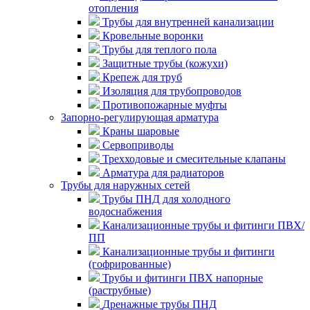
отопления
Трубы для внутренней канализации
Кровельные воронки
Трубы для теплого пола
Защитные трубы (кожухи)
Крепеж для труб
Изоляция для трубопроводов
Противопожарные муфты
Запорно-регулирующая арматура
Краны шаровые
Сервоприводы
Трехходовые и смесительные клапаны
Арматура для радиаторов
Трубы для наружных сетей
Трубы ПНД для холодного
водоснабжения
Канализационные трубы и фитинги ПВХ/
ПП
Канализационные трубы и фитинги
(гофрированные)
Трубы и фитинги ПВХ напорные
(раструбные)
Дренажные трубы ПНД