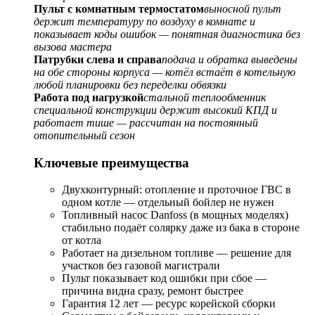
Пульт с комнатным термостатом
выносной пульт
держит температуру по воздуху в комнате и
показывает коды ошибок — понятная диагностика без
вызова мастера
Патрубки слева и справа
подача и обратка выведены
на обе стороны корпуса — котёл встаёт в котельную
любой планировки без переделки обвязки
Работа под нагрузкой
стальной теплообменник
специальной конструкции держит высокий КПД и
работает тише — рассчитан на постоянный
отопительный сезон
Ключевые преимущества
Двухконтурный: отопление и проточное ГВС в
одном котле — отдельный бойлер не нужен
Топливный насос Danfoss (в мощных моделях)
стабильно подаёт солярку даже из бака в стороне
от котла
Работает на дизельном топливе — решение для
участков без газовой магистрали
Пульт показывает код ошибки при сбое —
причина видна сразу, ремонт быстрее
Гарантия 12 лет — ресурс корейской сборки