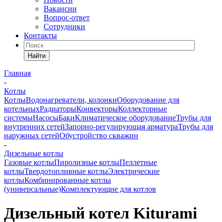
Вакансии
Вопрос-ответ
Сотрудники
Контакты
Найти
Главная
-
Котлы
Котлы
Водонагреватели, колонки
Оборудование для
котельных
Радиаторы
Конвекторы
Коллекторные
системы
Насосы
Баки
Климатическое оборудование
Трубы для
внутренних сетей
Запорно-регулирующая арматура
Трубы для
наружных сетей
Обустройство скважин
-
Дизельные котлы
Газовые котлы
Пиролизные котлы
Пеллетные
котлы
Твердотопливные котлы
Электрические
котлы
Комбинированные котлы
(универсальные)
Комплектующие для котлов
Дизельный котел Kiturami