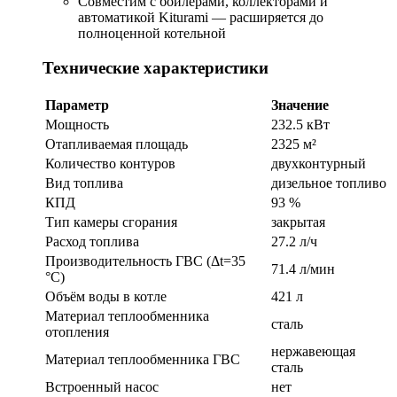
Совместим с бойлерами, коллекторами и
автоматикой Kiturami — расширяется до
полноценной котельной
Технические характеристики
Параметр
Значение
Мощность
232.5 кВт
Отапливаемая площадь
2325 м²
Количество контуров
двухконтурный
Вид топлива
дизельное топливо
КПД
93 %
Тип камеры сгорания
закрытая
Расход топлива
27.2 л/ч
Производительность ГВС (Δt=35
71.4 л/мин
°C)
Объём воды в котле
421 л
Материал теплообменника
сталь
отопления
нержавеющая
Материал теплообменника ГВС
сталь
Встроенный насос
нет