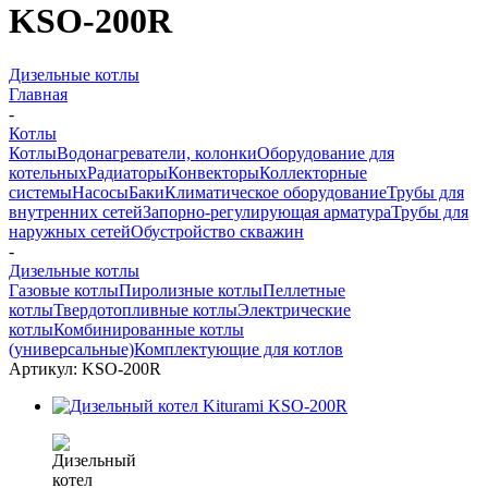
KSO-200R
Дизельные котлы
Главная
-
Котлы
Котлы
Водонагреватели, колонки
Оборудование для
котельных
Радиаторы
Конвекторы
Коллекторные
системы
Насосы
Баки
Климатическое оборудование
Трубы для
внутренних сетей
Запорно-регулирующая арматура
Трубы для
наружных сетей
Обустройство скважин
-
Дизельные котлы
Газовые котлы
Пиролизные котлы
Пеллетные
котлы
Твердотопливные котлы
Электрические
котлы
Комбинированные котлы
(универсальные)
Комплектующие для котлов
Артикул:
KSO-200R