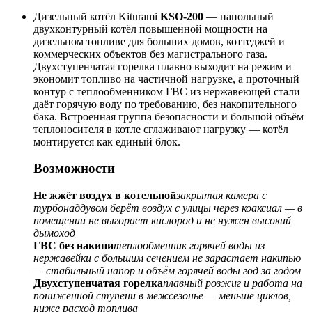
Дизельный котёл Kiturami
KSO-200
— напольный
двухконтурный котёл повышенной мощности на
дизельном топливе для больших домов, коттеджей и
коммерческих объектов без магистрального газа.
Двухступенчатая горелка плавно выходит на режим и
экономит топливо на частичной нагрузке, а проточный
контур с теплообменником ГВС из нержавеющей стали
даёт горячую воду по требованию, без накопительного
бака. Встроенная группа безопасности и большой объём
теплоносителя в котле сглаживают нагрузку — котёл
монтируется как единый блок.
Возможности
Не жжёт воздух в котельной
закрытая камера с
турбонаддувом берёт воздух с улицы через коаксиал — в
помещении не выгорает кислород и не нужен высокий
дымоход
ГВС без накипи
теплообменник горячей воды из
нержавейки с большим сечением не зарастает накипью
— стабильный напор и объём горячей воды год за годом
Двухступенчатая горелка
плавный розжиг и работа на
пониженной ступени в межсезонье — меньше циклов,
ниже расход топлива