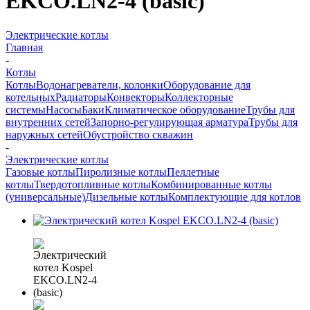
EKCO.LN2-4 (basic)
Электрические котлы
Главная
-
Котлы
Котлы
Водонагреватели, колонки
Оборудование для
котельных
Радиаторы
Конвекторы
Коллекторные
системы
Насосы
Баки
Климатическое оборудование
Трубы для
внутренних сетей
Запорно-регулирующая арматура
Трубы для
наружных сетей
Обустройство скважин
-
Электрические котлы
Газовые котлы
Пиролизные котлы
Пеллетные
котлы
Твердотопливные котлы
Комбинированные котлы
(универсальные)
Дизельные котлы
Комплектующие для котлов