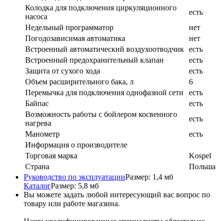
Колодка для подключения циркуляционного
есть
насоса
Недельный программатор
нет
Погодозависимая автоматика
нет
Встроенный автоматический воздухоотводчик
есть
Встроенный предохранительный клапан
есть
Защита от сухого хода
есть
Объем расширительного бака, л
6
Перемычка для подключения однофазной сети
есть
Байпас
есть
Возможность работы с бойлером косвенного
есть
нагрева
Манометр
есть
Информация о производителе
Торговая марка
Kospel
Страна
Польша
Руководство по эксплуатации
Размер: 1,4 мб
Каталог
Размер: 5,8 мб
Вы можете задать любой интересующий вас вопрос по
товару или работе магазина.