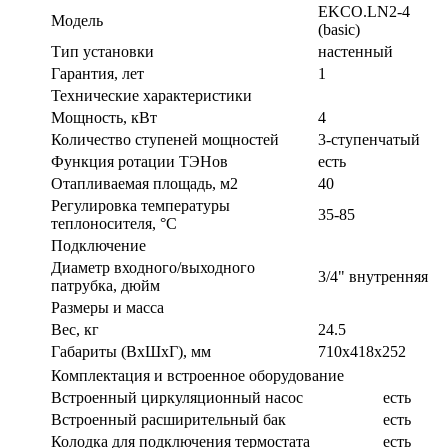
EKCO.LN2-4
Модель
(basic)
Тип установки
настенный
Гарантия, лет
1
Технические характеристики
Мощность, кВт
4
Количество ступеней мощностей
3-ступенчатый
Функция ротации ТЭНов
есть
Отапливаемая площадь, м2
40
Регулировка температуры
35-85
теплоносителя, °С
Подключение
Диаметр входного/выходного
3/4" внутренняя
патрубка, дюйм
Размеры и масса
Вес, кг
24.5
Габариты (ВxШxГ), мм
710x418x252
Комплектация и встроенное оборудование
Встроенный циркуляционный насос
есть
Встроенный расширительный бак
есть
Колодка для подключения термостата
есть