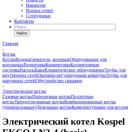
Вакансии
Вопрос-ответ
Сотрудники
Контакты
Найти
Главная
-
Котлы
Котлы
Водонагреватели, колонки
Оборудование для
котельных
Радиаторы
Конвекторы
Коллекторные
системы
Насосы
Баки
Климатическое оборудование
Трубы для
внутренних сетей
Запорно-регулирующая арматура
Трубы для
наружных сетей
Обустройство скважин
-
Электрические котлы
Газовые котлы
Пиролизные котлы
Пеллетные
котлы
Твердотопливные котлы
Комбинированные котлы
(универсальные)
Дизельные котлы
Комплектующие для котлов
Электрический котел Kospel