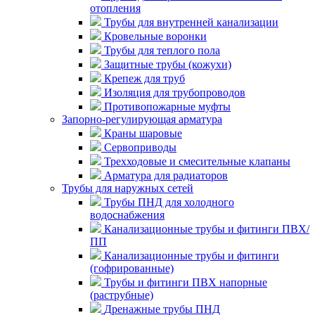
отопления
Трубы для внутренней канализации
Кровельные воронки
Трубы для теплого пола
Защитные трубы (кожухи)
Крепеж для труб
Изоляция для трубопроводов
Противопожарные муфты
Запорно-регулирующая арматура
Краны шаровые
Сервоприводы
Трехходовые и смесительные клапаны
Арматура для радиаторов
Трубы для наружных сетей
Трубы ПНД для холодного
водоснабжения
Канализационные трубы и фитинги ПВХ/
ПП
Канализационные трубы и фитинги
(гофрированные)
Трубы и фитинги ПВХ напорные
(раструбные)
Дренажные трубы ПНД