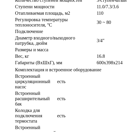
Количество ступеней мощностей
3-ступенчатый
Ступени мощности
11.0/7.3/3.6
Отапливаемая площадь, м2
110
Регулировка температуры
30 ~ 80
теплоносителя, °С
Подключение
Диаметр входного/выходного
3/4"
патрубка, дюйм
Размеры и масса
Вес, кг
16.8
Габариты (ВxШxГ), мм
600х398х214
Комплектация и встроенное оборудование
Встроенный
циркуляционный
есть
насос
Встроенный
расширительный
есть
бак
Колодка для
подключения
есть
термостата
Встроенный