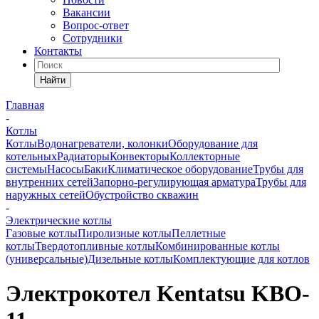
Вакансии
Вопрос-ответ
Сотрудники
Контакты
Найти
Главная
-
Котлы
Котлы
Водонагреватели, колонки
Оборудование для
котельных
Радиаторы
Конвекторы
Коллекторные
системы
Насосы
Баки
Климатическое оборудование
Трубы для
внутренних сетей
Запорно-регулирующая арматура
Трубы для
наружных сетей
Обустройство скважин
-
Электрические котлы
Газовые котлы
Пиролизные котлы
Пеллетные
котлы
Твердотопливные котлы
Комбинированные котлы
(универсальные)
Дизельные котлы
Комплектующие для котлов
Электрокотел Kentatsu KBO-