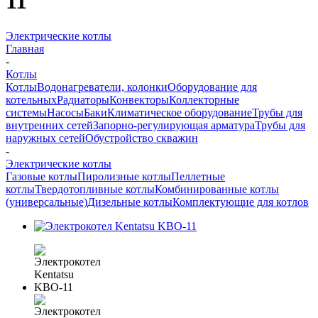
11
Электрические котлы
Главная
-
Котлы
Котлы
Водонагреватели, колонки
Оборудование для
котельных
Радиаторы
Конвекторы
Коллекторные
системы
Насосы
Баки
Климатическое оборудование
Трубы для
внутренних сетей
Запорно-регулирующая арматура
Трубы для
наружных сетей
Обустройство скважин
-
Электрические котлы
Газовые котлы
Пиролизные котлы
Пеллетные
котлы
Твердотопливные котлы
Комбинированные котлы
(универсальные)
Дизельные котлы
Комплектующие для котлов