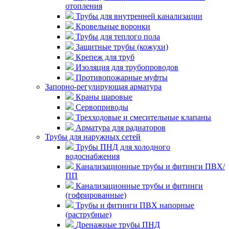
отопления
Трубы для внутренней канализации
Кровельные воронки
Трубы для теплого пола
Защитные трубы (кожухи)
Крепеж для труб
Изоляция для трубопроводов
Противопожарные муфты
Запорно-регулирующая арматура
Краны шаровые
Сервоприводы
Трехходовые и смесительные клапаны
Арматура для радиаторов
Трубы для наружных сетей
Трубы ПНД для холодного
водоснабжения
Канализационные трубы и фитинги ПВХ/
ПП
Канализационные трубы и фитинги
(гофрированные)
Трубы и фитинги ПВХ напорные
(раструбные)
Дренажные трубы ПНД