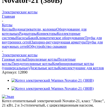
Novator-21 (380В)
Электрические котлы
Главная
-
Котлы
Котлы
Водонагреватели, колонки
Оборудование для
котельных
Радиаторы
Конвекторы
Коллекторные
системы
Насосы
Баки
Климатическое оборудование
Трубы для
внутренних сетей
Запорно-регулирующая арматура
Трубы для
наружных сетей
Обустройство скважин
-
Электрические котлы
Газовые котлы
Пиролизные котлы
Пеллетные
котлы
Твердотопливные котлы
Комбинированные котлы
(универсальные)
Дизельные котлы
Комплектующие для котлов
Артикул:
12890
Котел отопительный электрический Novator-21, класс "Люкс",
21 кВт, 2 и 3-ступенчатый, с циркуляционным насосом,