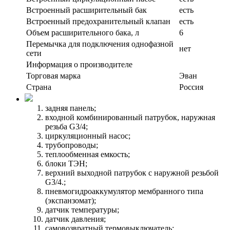
Встроенный расширительный бак
есть
Встроенный предохранительный клапан
есть
Объем расширительного бака, л
6
Перемычка для подключения однофазной
нет
сети
Информация о производителе
Торговая марка
Эван
Страна
Россия
задняя панель;
входной комбинированный патрубок, наружная
резьба G3/4;
циркуляционный насос;
трубопроводы;
теплообменная емкость;
блоки ТЭН;
верхний выходной патрубок с наружной резьбой
G3/4.;
пневмогидроаккумулятор мембранного типа
(экспанзомат);
датчик температуры;
датчик давления;
самовозвратный термовыключатель;