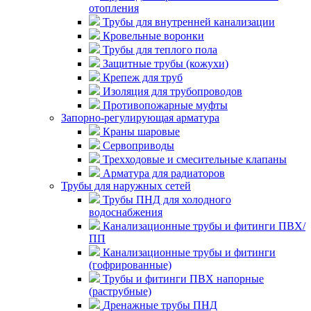
отопления
Трубы для внутренней канализации
Кровельные воронки
Трубы для теплого пола
Защитные трубы (кожухи)
Крепеж для труб
Изоляция для трубопроводов
Противопожарные муфты
Запорно-регулирующая арматура
Краны шаровые
Сервоприводы
Трехходовые и смесительные клапаны
Арматура для радиаторов
Трубы для наружных сетей
Трубы ПНД для холодного
водоснабжения
Канализационные трубы и фитинги ПВХ/
ПП
Канализационные трубы и фитинги
(гофрированные)
Трубы и фитинги ПВХ напорные
(раструбные)
Дренажные трубы ПНД