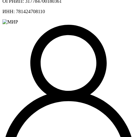
ОГРНИП: 317784700180361
ИНН: 781424708110