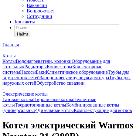
Вакансии
Вопрос-ответ
Сотрудники
Контакты
Найти
Главная
-
Котлы
Котлы
Водонагреватели, колонки
Оборудование для
котельных
Радиаторы
Конвекторы
Коллекторные
системы
Насосы
Баки
Климатическое оборудование
Трубы для
внутренних сетей
Запорно-регулирующая арматура
Трубы для
наружных сетей
Обустройство скважин
-
Электрические котлы
Газовые котлы
Пиролизные котлы
Пеллетные
котлы
Твердотопливные котлы
Комбинированные котлы
(универсальные)
Дизельные котлы
Комплектующие для котлов
Котел электрический Warmos