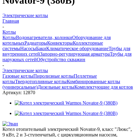
Novator-9 (380В)
Электрические котлы
Главная
-
Котлы
Котлы
Водонагреватели, колонки
Оборудование для
котельных
Радиаторы
Конвекторы
Коллекторные
системы
Насосы
Баки
Климатическое оборудование
Трубы для
внутренних сетей
Запорно-регулирующая арматура
Трубы для
наружных сетей
Обустройство скважин
-
Электрические котлы
Газовые котлы
Пиролизные котлы
Пеллетные
котлы
Твердотопливные котлы
Комбинированные котлы
(универсальные)
Дизельные котлы
Комплектующие для котлов
Артикул:
12870
Котел отопительный электрический Novator-9, класс "Люкс",
9 кВт, 2 и 3-ступенчатый, с циркуляционным насосом,