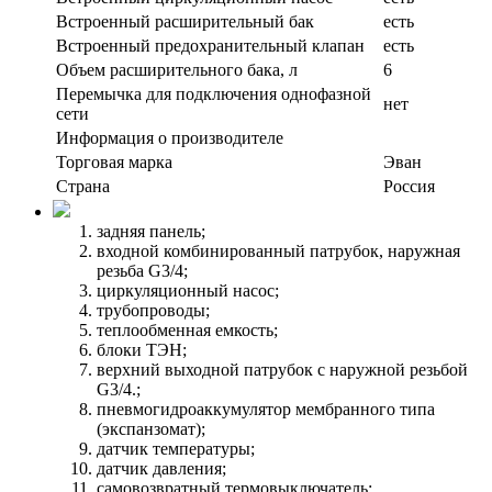
Встроенный расширительный бак
есть
Встроенный предохранительный клапан
есть
Объем расширительного бака, л
6
Перемычка для подключения однофазной
нет
сети
Информация о производителе
Торговая марка
Эван
Страна
Россия
задняя панель;
входной комбинированный патрубок, наружная
резьба G3/4;
циркуляционный насос;
трубопроводы;
теплообменная емкость;
блоки ТЭН;
верхний выходной патрубок с наружной резьбой
G3/4.;
пневмогидроаккумулятор мембранного типа
(экспанзомат);
датчик температуры;
датчик давления;
самовозвратный термовыключатель;