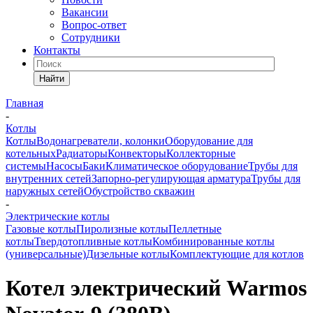
Вакансии
Вопрос-ответ
Сотрудники
Контакты
Найти
Главная
-
Котлы
Котлы
Водонагреватели, колонки
Оборудование для
котельных
Радиаторы
Конвекторы
Коллекторные
системы
Насосы
Баки
Климатическое оборудование
Трубы для
внутренних сетей
Запорно-регулирующая арматура
Трубы для
наружных сетей
Обустройство скважин
-
Электрические котлы
Газовые котлы
Пиролизные котлы
Пеллетные
котлы
Твердотопливные котлы
Комбинированные котлы
(универсальные)
Дизельные котлы
Комплектующие для котлов
Котел электрический Warmos