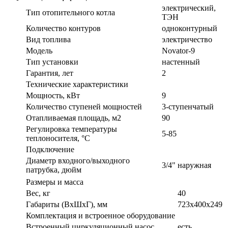
электрический,
Тип отопительного котла
ТЭН
Количество контуров
одноконтурный
Вид топлива
электричество
Модель
Novator-9
Тип установки
настенный
Гарантия, лет
2
Технические характеристики
Мощность, кВт
9
Количество ступеней мощностей
3-ступенчатый
Отапливаемая площадь, м2
90
Регулировка температуры
5-85
теплоносителя, °С
Подключение
Диаметр входного/выходного
3/4" наружная
патрубка, дюйм
Размеры и масса
Вес, кг
40
Габариты (ВxШxГ), мм
723х400х249
Комплектация и встроенное оборудование
Встроенный циркуляционный насос
есть