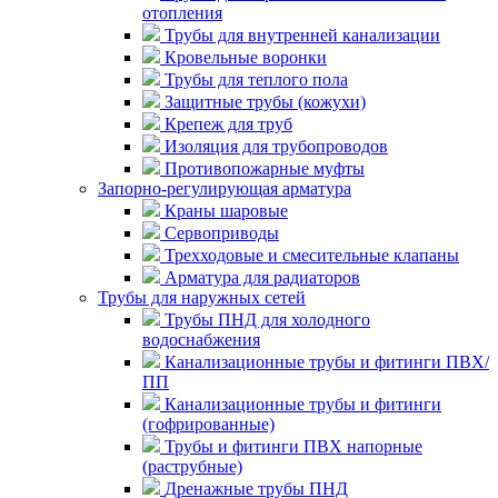
отопления
Трубы для внутренней канализации
Кровельные воронки
Трубы для теплого пола
Защитные трубы (кожухи)
Крепеж для труб
Изоляция для трубопроводов
Противопожарные муфты
Запорно-регулирующая арматура
Краны шаровые
Сервоприводы
Трехходовые и смесительные клапаны
Арматура для радиаторов
Трубы для наружных сетей
Трубы ПНД для холодного
водоснабжения
Канализационные трубы и фитинги ПВХ/
ПП
Канализационные трубы и фитинги
(гофрированные)
Трубы и фитинги ПВХ напорные
(раструбные)
Дренажные трубы ПНД