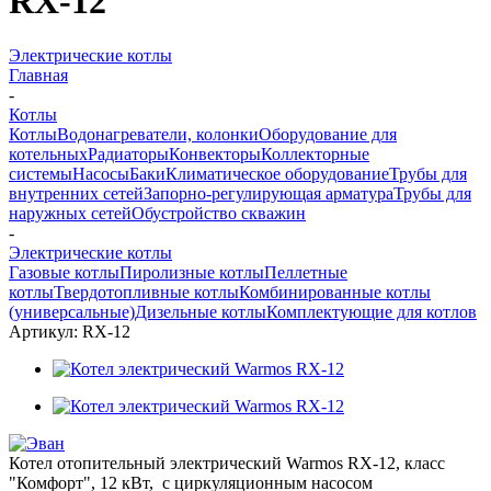
RX-12
Электрические котлы
Главная
-
Котлы
Котлы
Водонагреватели, колонки
Оборудование для
котельных
Радиаторы
Конвекторы
Коллекторные
системы
Насосы
Баки
Климатическое оборудование
Трубы для
внутренних сетей
Запорно-регулирующая арматура
Трубы для
наружных сетей
Обустройство скважин
-
Электрические котлы
Газовые котлы
Пиролизные котлы
Пеллетные
котлы
Твердотопливные котлы
Комбинированные котлы
(универсальные)
Дизельные котлы
Комплектующие для котлов
Артикул:
RX-12
Котел отопительный электрический Warmos RX-12, класс
"Комфорт", 12 кВт, с циркуляционным насосом