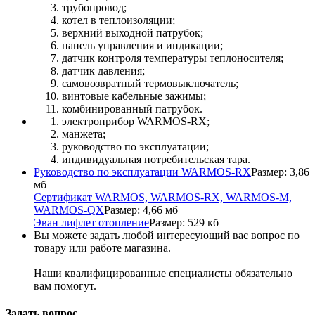
трубопровод;
котел в теплоизоляции;
верхний выходной патрубок;
панель управления и индикации;
датчик контроля температуры теплоносителя;
датчик давления;
самовозвратный термовыключатель;
винтовые кабельные зажимы;
комбинированный патрубок.
электроприбор WARMOS-RX;
манжета;
руководство по эксплуатации;
индивидуальная потребительская тара.
Руководство по эксплуатации WARMOS-RX
Размер: 3,86
мб
Сертификат WARMOS, WARMOS-RX, WARMOS-M,
WARMOS-QX
Размер: 4,66 мб
Эван лифлет отопление
Размер: 529 кб
Вы можете задать любой интересующий вас вопрос по
товару или работе магазина.
Наши квалифицированные специалисты обязательно
вам помогут.
Задать вопрос