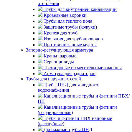
отопления
Трубы для внутренней канализации
Кровельные воронки
Трубы для теплого пола
Защитные трубы (кожухи)
Крепеж для труб
Изоляция для трубопроводов
Противопожарные муфты
Запорно-регулирующая арматура
Краны шаровые
Сервоприводы
Трехходовые и смесительные клапаны
Арматура для радиаторов
Трубы для наружных сетей
Трубы ПНД для холодного
водоснабжения
Канализационные трубы и фитинги ПВХ/
ПП
Канализационные трубы и фитинги
(гофрированные)
Трубы и фитинги ПВХ напорные
(раструбные)
Дренажные трубы ПНД