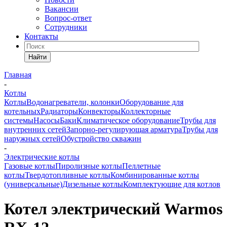
Вакансии
Вопрос-ответ
Сотрудники
Контакты
Найти
Главная
-
Котлы
Котлы
Водонагреватели, колонки
Оборудование для
котельных
Радиаторы
Конвекторы
Коллекторные
системы
Насосы
Баки
Климатическое оборудование
Трубы для
внутренних сетей
Запорно-регулирующая арматура
Трубы для
наружных сетей
Обустройство скважин
-
Электрические котлы
Газовые котлы
Пиролизные котлы
Пеллетные
котлы
Твердотопливные котлы
Комбинированные котлы
(универсальные)
Дизельные котлы
Комплектующие для котлов
Котел электрический Warmos