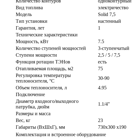
Количество контуров
одноконтурный
Вид топлива
электричество
Модель
Solid 7,5
Тип установки
настенный
Гарантия, лет
1
Технические характеристики
Мощность, кВт
7.5
Количество ступеней мощностей
3-ступенчатый
Ступени мощности
2,5 / 5 / 7,5
Функция ротации ТЭНов
есть
Отапливаемая площадь, м2
75
Регулировка температуры
30-90
теплоносителя, °С
Объем теплоносителя, л
4.95
Подключение
Диаметр входного/выходного
1.1/4"
патрубка, дюйм
Размеры и масса
Вес, кг
23
Габариты (ВxШxГ), мм
730х300 х190
Комплектация и встроенное оборудование