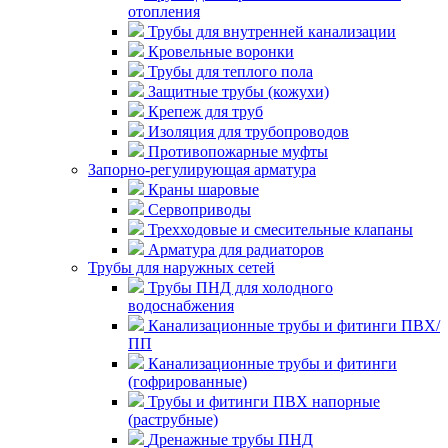
отопления
Трубы для внутренней канализации
Кровельные воронки
Трубы для теплого пола
Защитные трубы (кожухи)
Крепеж для труб
Изоляция для трубопроводов
Противопожарные муфты
Запорно-регулирующая арматура
Краны шаровые
Сервоприводы
Трехходовые и смесительные клапаны
Арматура для радиаторов
Трубы для наружных сетей
Трубы ПНД для холодного
водоснабжения
Канализационные трубы и фитинги ПВХ/
ПП
Канализационные трубы и фитинги
(гофрированные)
Трубы и фитинги ПВХ напорные
(раструбные)
Дренажные трубы ПНД