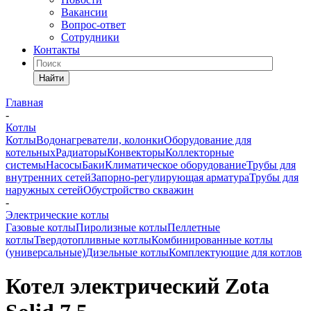
Вакансии
Вопрос-ответ
Сотрудники
Контакты
Найти
Главная
-
Котлы
Котлы
Водонагреватели, колонки
Оборудование для
котельных
Радиаторы
Конвекторы
Коллекторные
системы
Насосы
Баки
Климатическое оборудование
Трубы для
внутренних сетей
Запорно-регулирующая арматура
Трубы для
наружных сетей
Обустройство скважин
-
Электрические котлы
Газовые котлы
Пиролизные котлы
Пеллетные
котлы
Твердотопливные котлы
Комбинированные котлы
(универсальные)
Дизельные котлы
Комплектующие для котлов
Котел электрический Zota