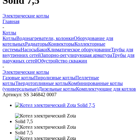
Solid 7,5
Электрические котлы
Главная
-
Котлы
Котлы
Водонагреватели, колонки
Оборудование для
котельных
Радиаторы
Конвекторы
Коллекторные
системы
Насосы
Баки
Климатическое оборудование
Трубы для
внутренних сетей
Запорно-регулирующая арматура
Трубы для
наружных сетей
Обустройство скважин
-
Электрические котлы
Газовые котлы
Пиролизные котлы
Пеллетные
котлы
Твердотопливные котлы
Комбинированные котлы
(универсальные)
Дизельные котлы
Комплектующие для котлов
Артикул:
SS 346842 0007