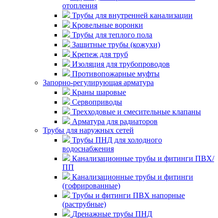
отопления
Трубы для внутренней канализации
Кровельные воронки
Трубы для теплого пола
Защитные трубы (кожухи)
Крепеж для труб
Изоляция для трубопроводов
Противопожарные муфты
Запорно-регулирующая арматура
Краны шаровые
Сервоприводы
Трехходовые и смесительные клапаны
Арматура для радиаторов
Трубы для наружных сетей
Трубы ПНД для холодного
водоснабжения
Канализационные трубы и фитинги ПВХ/
ПП
Канализационные трубы и фитинги
(гофрированные)
Трубы и фитинги ПВХ напорные
(раструбные)
Дренажные трубы ПНД