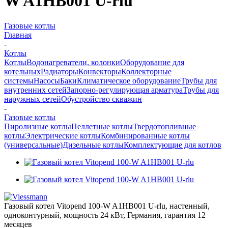
W A1HB001 U-rlu
Газовые котлы
Главная
-
Котлы
Котлы
Водонагреватели, колонки
Оборудование для
котельных
Радиаторы
Конвекторы
Коллекторные
системы
Насосы
Баки
Климатическое оборудование
Трубы для
внутренних сетей
Запорно-регулирующая арматура
Трубы для
наружных сетей
Обустройство скважин
-
Газовые котлы
Пиролизные котлы
Пеллетные котлы
Твердотопливные
котлы
Электрические котлы
Комбинированные котлы
(универсальные)
Дизельные котлы
Комплектующие для котлов
Газовый котел Vitopend 100-W A1HB001 U-rlu, настенный,
одноконтурный, мощность 24 кВт, Германия, гарантия 12
месяцев