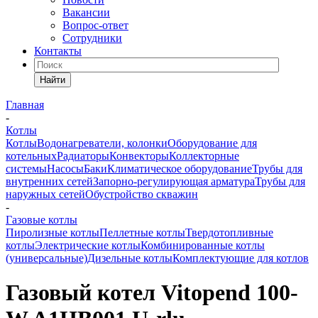
Вакансии
Вопрос-ответ
Сотрудники
Контакты
Найти
Главная
-
Котлы
Котлы
Водонагреватели, колонки
Оборудование для
котельных
Радиаторы
Конвекторы
Коллекторные
системы
Насосы
Баки
Климатическое оборудование
Трубы для
внутренних сетей
Запорно-регулирующая арматура
Трубы для
наружных сетей
Обустройство скважин
-
Газовые котлы
Пиролизные котлы
Пеллетные котлы
Твердотопливные
котлы
Электрические котлы
Комбинированные котлы
(универсальные)
Дизельные котлы
Комплектующие для котлов
Газовый котел Vitopend 100-