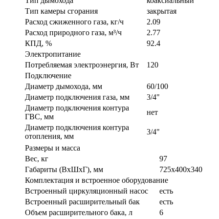
Тип дымохода
коаксиальный
Тип камеры сгорания
закрытая
Расход сжиженного газа, кг/ч
2.09
Расход природного газа, м³/ч
2.77
КПД, %
92.4
Электропитание
Потребляемая электроэнергия, Вт
120
Подключение
Диаметр дымохода, мм
60/100
Диаметр подключения газа, мм
3/4"
Диаметр подключения контура
нет
ГВС, мм
Диаметр подключения контура
3/4"
отопления, мм
Размеры и масса
Вес, кг
97
Габариты (ВxШxГ), мм
725х400х340
Комплектация и встроенное оборудование
Встроенный циркуляционный насос
есть
Встроенный расширительный бак
есть
Объем расширительного бака, л
6