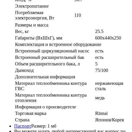
Электропитание
Потребляемая
110
электроэнергия, Вт
Размеры и масса
Вес, кг
25.5
Габариты (ВxШxГ), мм
600x440x250
Комплектация и встроенное оборудование
Встроенный циркуляционный насос
есть
Встроенный расширительный бак
есть
Объем расширительного бака, л
5
Дымоход
75/100
Дополнительная информация
Материал теплообменника контура
нержавеющая
ГВС
сталь
Материал теплообменника контура
медь
отопления
Информация о производителе
Торговая марка
Rinnai
Страна
Япония/Корея
Паспорт
Размер: 1 мб
Вы можете задать любой интересующий вас вопрос по