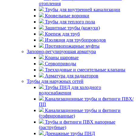
отопления
Трубы для внутренней канализации
Кровельные воронки
Трубы для теплого пола
Защитные трубы (кожухи)
Крепеж для труб
Изоляция для трубопроводов
Противопожарные муфты
Запорно-регулирующая арматура
Краны шаровые
Сервоприводы
Трехходовые и смесительные клапаны
Арматура для радиаторов
Трубы для наружных сетей
Трубы ПНД для холодного
водоснабжения
Канализационные трубы и фитинги ПВХ/
ПП
Канализационные трубы и фитинги
(гофрированные)
Трубы и фитинги ПВХ напорные
(раструбные)
Дренажные трубы ПНД