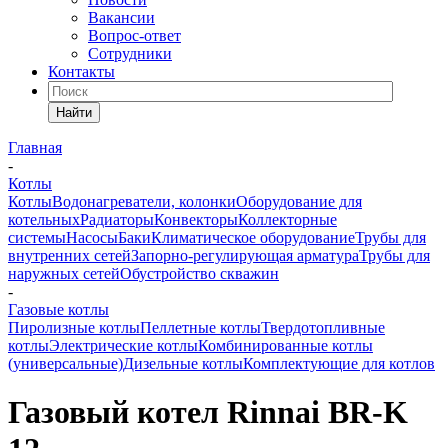
Вакансии
Вопрос-ответ
Сотрудники
Контакты
Найти
Главная
-
Котлы
Котлы
Водонагреватели, колонки
Оборудование для
котельных
Радиаторы
Конвекторы
Коллекторные
системы
Насосы
Баки
Климатическое оборудование
Трубы для
внутренних сетей
Запорно-регулирующая арматура
Трубы для
наружных сетей
Обустройство скважин
-
Газовые котлы
Пиролизные котлы
Пеллетные котлы
Твердотопливные
котлы
Электрические котлы
Комбинированные котлы
(универсальные)
Дизельные котлы
Комплектующие для котлов
Газовый котел Rinnai BR-K