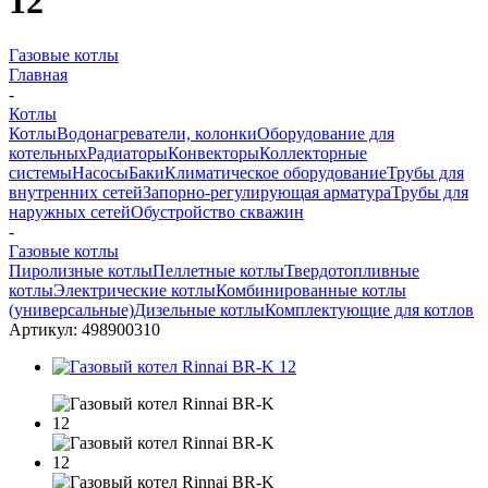
12
Газовые котлы
Главная
-
Котлы
Котлы
Водонагреватели, колонки
Оборудование для
котельных
Радиаторы
Конвекторы
Коллекторные
системы
Насосы
Баки
Климатическое оборудование
Трубы для
внутренних сетей
Запорно-регулирующая арматура
Трубы для
наружных сетей
Обустройство скважин
-
Газовые котлы
Пиролизные котлы
Пеллетные котлы
Твердотопливные
котлы
Электрические котлы
Комбинированные котлы
(универсальные)
Дизельные котлы
Комплектующие для котлов
Артикул:
498900310