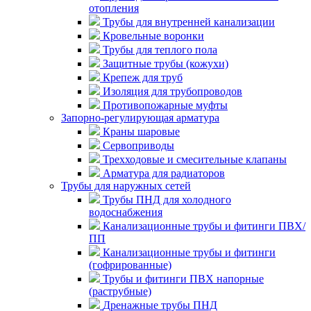
отопления
Трубы для внутренней канализации
Кровельные воронки
Трубы для теплого пола
Защитные трубы (кожухи)
Крепеж для труб
Изоляция для трубопроводов
Противопожарные муфты
Запорно-регулирующая арматура
Краны шаровые
Сервоприводы
Трехходовые и смесительные клапаны
Арматура для радиаторов
Трубы для наружных сетей
Трубы ПНД для холодного
водоснабжения
Канализационные трубы и фитинги ПВХ/
ПП
Канализационные трубы и фитинги
(гофрированные)
Трубы и фитинги ПВХ напорные
(раструбные)
Дренажные трубы ПНД