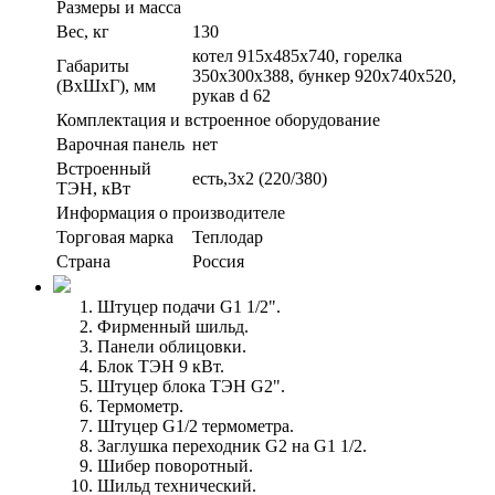
Размеры и масса
Вес, кг
130
котел 915х485х740, горелка
Габариты
350х300х388, бункер 920х740х520,
(ВxШxГ), мм
рукав d 62
Комплектация и встроенное оборудование
Варочная панель
нет
Встроенный
есть,3x2 (220/380)
ТЭН, кВт
Информация о производителе
Торговая марка
Теплодар
Страна
Россия
Штуцер подачи G1 1/2".
Фирменный шильд.
Панели облицовки.
Блок ТЭН 9 кВт.
Штуцер блока ТЭН G2".
Термометр.
Штуцер G1/2 термометра.
Заглушка переходник G2 на G1 1/2.
Шибер поворотный.
Шильд технический.