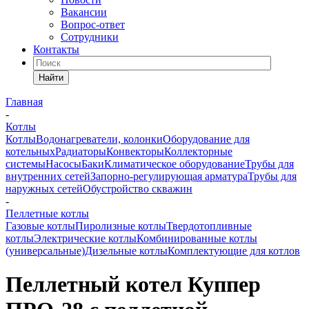
Вакансии
Вопрос-ответ
Сотрудники
Контакты
Найти
Главная
-
Котлы
Котлы
Водонагреватели, колонки
Оборудование для
котельных
Радиаторы
Конвекторы
Коллекторные
системы
Насосы
Баки
Климатическое оборудование
Трубы для
внутренних сетей
Запорно-регулирующая арматура
Трубы для
наружных сетей
Обустройство скважин
-
Пеллетные котлы
Газовые котлы
Пиролизные котлы
Твердотопливные
котлы
Электрические котлы
Комбинированные котлы
(универсальные)
Дизельные котлы
Комплектующие для котлов
Пеллетный котел Куппер