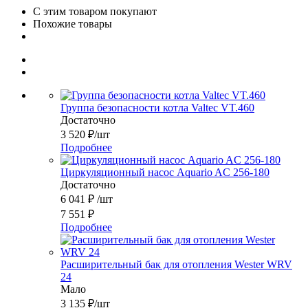
С этим товаром покупают
Похожие товары
Группа безопасности котла Valtec VT.460
Достаточно
3 520
₽
/шт
Подробнее
Циркуляционный насос Aquario AC 256-180
Достаточно
6 041
₽
/шт
7 551
₽
Подробнее
Расширительный бак для отопления Wester WRV
24
Мало
3 135
₽
/шт