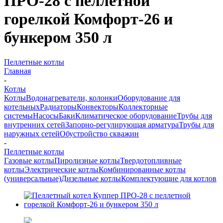
ПРО-28 с пеллетной
горелкой Комфорт-26 и
бункером 350 л
Пеллетные котлы
Главная
-
Котлы
Котлы
Водонагреватели, колонки
Оборудование для
котельных
Радиаторы
Конвекторы
Коллекторные
системы
Насосы
Баки
Климатическое оборудование
Трубы для
внутренних сетей
Запорно-регулирующая арматура
Трубы для
наружных сетей
Обустройство скважин
-
Пеллетные котлы
Газовые котлы
Пиролизные котлы
Твердотопливные
котлы
Электрические котлы
Комбинированные котлы
(универсальные)
Дизельные котлы
Комплектующие для котлов