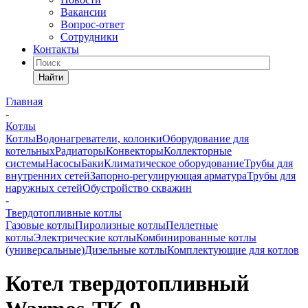
Вакансии
Вопрос-ответ
Сотрудники
Контакты
Найти
Главная
-
Котлы
Котлы
Водонагреватели, колонки
Оборудование для
котельных
Радиаторы
Конвекторы
Коллекторные
системы
Насосы
Баки
Климатическое оборудование
Трубы для
внутренних сетей
Запорно-регулирующая арматура
Трубы для
наружных сетей
Обустройство скважин
-
Твердотопливные котлы
Газовые котлы
Пиролизные котлы
Пеллетные
котлы
Электрические котлы
Комбинированные котлы
(универсальные)
Дизельные котлы
Комплектующие для котлов
Котел твердотопливный