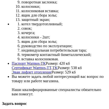
поворотная заслонка;
колосники;
колосниковая вставка;
ящик для сбора золы;
защитный экран;
котел твердотопливный;
совок;
кочерга;
колосники - 2шт;
ящик для сбора золы;
руководство по эксплуатации;
индивидуальная потребительская тара;
термометр контактный биметаллический;
вставка колосниковая.
Паспорт Warmos-TК
Размер: 420 кб
Сертификат Warmos-TT,TK
Размер: 538 кб
Эван лифлет отопление
Размер: 529 кб
Вы можете задать любой интересующий вас вопрос по
товару или работе магазина.
Наши квалифицированные специалисты обязательно
вам помогут.
Задать вопрос