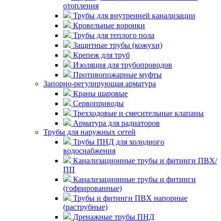
отопления
Трубы для внутренней канализации
Кровельные воронки
Трубы для теплого пола
Защитные трубы (кожухи)
Крепеж для труб
Изоляция для трубопроводов
Противопожарные муфты
Запорно-регулирующая арматура
Краны шаровые
Сервоприводы
Трехходовые и смесительные клапаны
Арматура для радиаторов
Трубы для наружных сетей
Трубы ПНД для холодного
водоснабжения
Канализационные трубы и фитинги ПВХ/
ПП
Канализационные трубы и фитинги
(гофрированные)
Трубы и фитинги ПВХ напорные
(раструбные)
Дренажные трубы ПНД