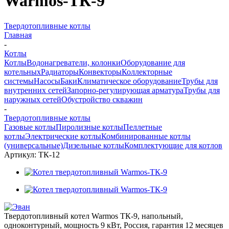
Warmos-ТК-9
Твердотопливные котлы
Главная
-
Котлы
Котлы
Водонагреватели, колонки
Оборудование для
котельных
Радиаторы
Конвекторы
Коллекторные
системы
Насосы
Баки
Климатическое оборудование
Трубы для
внутренних сетей
Запорно-регулирующая арматура
Трубы для
наружных сетей
Обустройство скважин
-
Твердотопливные котлы
Газовые котлы
Пиролизные котлы
Пеллетные
котлы
Электрические котлы
Комбинированные котлы
(универсальные)
Дизельные котлы
Комплектующие для котлов
Артикул:
ТК-12
Твердотопливный котел Warmos TК-9, напольный,
одноконтурный, мощность 9 кВт, Россия, гарантия 12 месяцев