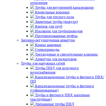
отопления
Трубы для внутренней канализации
Кровельные воронки
Трубы для теплого пола
Защитные трубы (кожухи)
Крепеж для труб
Изоляция для трубопроводов
Противопожарные муфты
Запорно-регулирующая арматура
Краны шаровые
Сервоприводы
Трехходовые и смесительные клапаны
Арматура для радиаторов
Трубы для наружных сетей
Трубы ПНД для холодного
водоснабжения
Канализационные трубы и фитинги ПВХ/
ПП
Канализационные трубы и фитинги
(гофрированные)
Трубы и фитинги ПВХ напорные
(раструбные)
Дренажные трубы ПНД