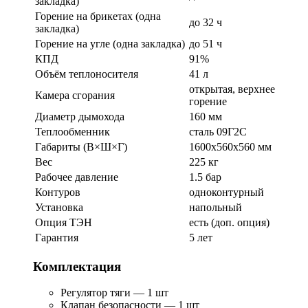
закладка)
Горение на брикетах (одна
до 32 ч
закладка)
Горение на угле (одна закладка)
до 51 ч
КПД
91%
Объём теплоносителя
41 л
открытая, верхнее
Камера сгорания
горение
Диаметр дымохода
160 мм
Теплообменник
сталь 09Г2С
Габариты (В×Ш×Г)
1600x560x560 мм
Вес
225 кг
Рабочее давление
1.5 бар
Контуров
одноконтурный
Установка
напольный
Опция ТЭН
есть (доп. опция)
Гарантия
5 лет
Комплектация
Регулятор тяги — 1 шт
Клапан безопасности — 1 шт