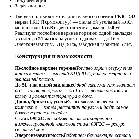
Документация
Задать вопрос
Твердотопливный котёл длительного горения
TKR-15U
марки TKR (Термоконтур) — стальной угольный котёл
мощностью
15 кВт
для отопления дома до
150 м²
.
Реализует послойное верхнее горение: одной закладки
хватает до
51 часов
на угле, на дровах — до 16 ч.
Энергонезависим, КПД 91%, заводская гарантия 5 лет.
Конструкция и возможности
Послойное верхнее горение
Топливо горит сверху вниз
тонким слоем — высокий КПД 91%, полное сгорание и
экономный расход.
До 51 ч на одной закладке
Одной загрузки угля хватает
до 51 часов, на дровах — до 16 ч — редкие подходы к
котлу и ровная температура в доме.
Дрова, брикеты, уголь
Колосниковая решётка в
комплекте — котёл рассчитан на уголь и даёт самое
долгое горение в линейке.
Сталь 09Г2С
Теплообменник из жаропрочной
низколегированной котловой стали 09Г2С — ресурс
свыше 20 лет.
Энергонезависимость
Работает без электричества и