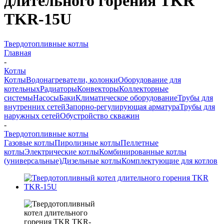
длительного горения TKR
TKR-15U
Твердотопливные котлы
Главная
-
Котлы
Котлы
Водонагреватели, колонки
Оборудование для
котельных
Радиаторы
Конвекторы
Коллекторные
системы
Насосы
Баки
Климатическое оборудование
Трубы для
внутренних сетей
Запорно-регулирующая арматура
Трубы для
наружных сетей
Обустройство скважин
-
Твердотопливные котлы
Газовые котлы
Пиролизные котлы
Пеллетные
котлы
Электрические котлы
Комбинированные котлы
(универсальные)
Дизельные котлы
Комплектующие для котлов