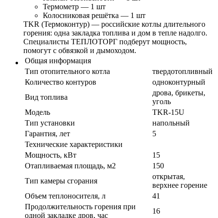
Термометр — 1 шт
Колосниковая решётка — 1 шт
TKR (Термоконтур) — российские котлы длительного
горения: одна закладка топлива и дом в тепле надолго.
Специалисты ТЕПЛОТОРГ подберут мощность,
помогут с обвязкой и дымоходом.
Общая информация
Тип отопительного котла
твердотопливный
Количество контуров
одноконтурный
дрова, брикеты,
Вид топлива
уголь
Модель
TKR-15U
Тип установки
напольный
Гарантия, лет
5
Технические характеристики
Мощность, кВт
15
Отапливаемая площадь, м2
150
открытая,
Тип камеры сгорания
верхнее горение
Объем теплоносителя, л
41
Продолжительность горения при
16
одной закладке дров, час