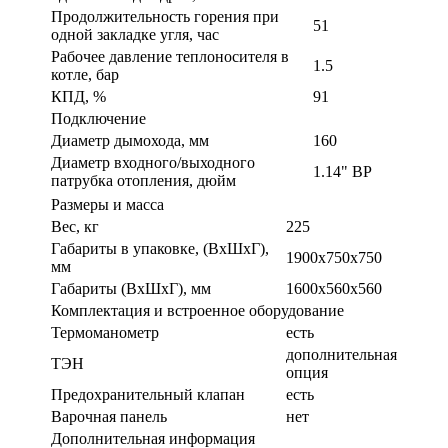
Продолжительность горения при
51
одной закладке угля, час
Рабочее давление теплоносителя в
1.5
котле, бар
КПД, %
91
Подключение
Диаметр дымохода, мм
160
Диаметр входного/выходного
1.14" ВР
патрубка отопления, дюйм
Размеры и масса
Вес, кг
225
Габариты в упаковке, (ВхШхГ),
1900х750х750
мм
Габариты (ВxШxГ), мм
1600x560x560
Комплектация и встроенное оборудование
Термоманометр
есть
дополнительная
ТЭН
опция
Предохранительный клапан
есть
Варочная панель
нет
Дополнительная информация