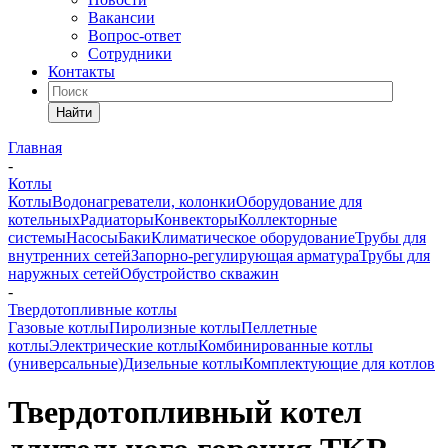
Вакансии
Вопрос-ответ
Сотрудники
Контакты
Найти
Главная
-
Котлы
Котлы
Водонагреватели, колонки
Оборудование для
котельных
Радиаторы
Конвекторы
Коллекторные
системы
Насосы
Баки
Климатическое оборудование
Трубы для
внутренних сетей
Запорно-регулирующая арматура
Трубы для
наружных сетей
Обустройство скважин
-
Твердотопливные котлы
Газовые котлы
Пиролизные котлы
Пеллетные
котлы
Электрические котлы
Комбинированные котлы
(универсальные)
Дизельные котлы
Комплектующие для котлов
Твердотопливный котел