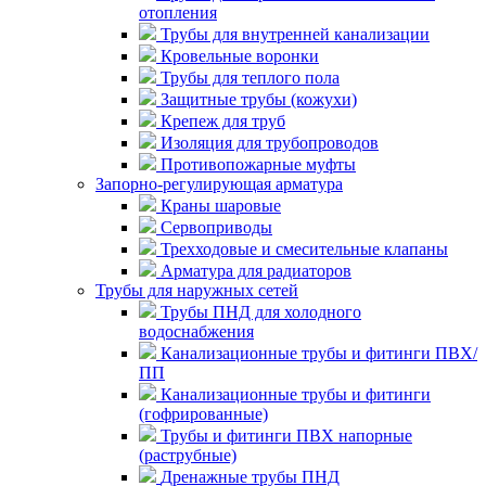
отопления
Трубы для внутренней канализации
Кровельные воронки
Трубы для теплого пола
Защитные трубы (кожухи)
Крепеж для труб
Изоляция для трубопроводов
Противопожарные муфты
Запорно-регулирующая арматура
Краны шаровые
Сервоприводы
Трехходовые и смесительные клапаны
Арматура для радиаторов
Трубы для наружных сетей
Трубы ПНД для холодного
водоснабжения
Канализационные трубы и фитинги ПВХ/
ПП
Канализационные трубы и фитинги
(гофрированные)
Трубы и фитинги ПВХ напорные
(раструбные)
Дренажные трубы ПНД