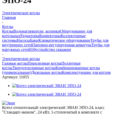
ЭПО-24
Электрические котлы
Главная
-
Котлы
Котлы
Водонагреватели, колонки
Оборудование для
котельных
Радиаторы
Конвекторы
Коллекторные
системы
Насосы
Баки
Климатическое оборудование
Трубы для
внутренних сетей
Запорно-регулирующая арматура
Трубы для
наружных сетей
Обустройство скважин
-
Электрические котлы
Газовые котлы
Пиролизные котлы
Пеллетные
котлы
Твердотопливные котлы
Комбинированные котлы
(универсальные)
Дизельные котлы
Комплектующие для котлов
Артикул:
11055
Котел отопительный электрический ЭВАН ЭПО-24, класс
"Стандарт-эконом", 24 кВт, 1-ступенчатый в комплекте с