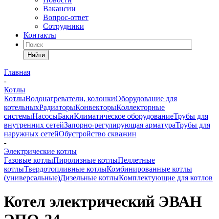
Вакансии
Вопрос-ответ
Сотрудники
Контакты
Найти
Главная
-
Котлы
Котлы
Водонагреватели, колонки
Оборудование для
котельных
Радиаторы
Конвекторы
Коллекторные
системы
Насосы
Баки
Климатическое оборудование
Трубы для
внутренних сетей
Запорно-регулирующая арматура
Трубы для
наружных сетей
Обустройство скважин
-
Электрические котлы
Газовые котлы
Пиролизные котлы
Пеллетные
котлы
Твердотопливные котлы
Комбинированные котлы
(универсальные)
Дизельные котлы
Комплектующие для котлов
Котел электрический ЭВАН