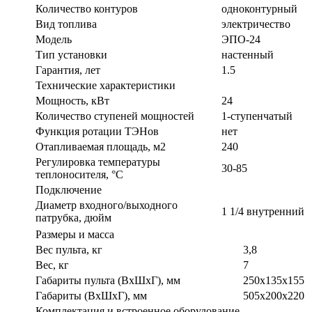
Количество контуров
одноконтурный
Вид топлива
электричество
Модель
ЭПО-24
Тип установки
настенный
Гарантия, лет
1.5
Технические характеристики
Мощность, кВт
24
Количество ступеней мощностей
1-ступенчатый
Функция ротации ТЭНов
нет
Отапливаемая площадь, м2
240
Регулировка температуры
30-85
теплоносителя, °С
Подключение
Диаметр входного/выходного
1 1/4 внутренний
патрубка, дюйм
Размеры и масса
Вес пульта, кг
3,8
Вес, кг
7
Габариты пульта (ВхШхГ), мм
250х135х155
Габариты (ВxШxГ), мм
505х200х220
Комплектация и встроенное оборудование