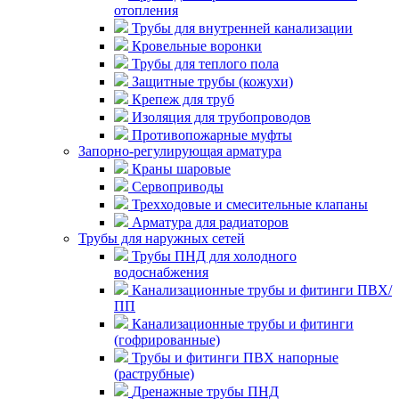
отопления
Трубы для внутренней канализации
Кровельные воронки
Трубы для теплого пола
Защитные трубы (кожухи)
Крепеж для труб
Изоляция для трубопроводов
Противопожарные муфты
Запорно-регулирующая арматура
Краны шаровые
Сервоприводы
Трехходовые и смесительные клапаны
Арматура для радиаторов
Трубы для наружных сетей
Трубы ПНД для холодного
водоснабжения
Канализационные трубы и фитинги ПВХ/
ПП
Канализационные трубы и фитинги
(гофрированные)
Трубы и фитинги ПВХ напорные
(раструбные)
Дренажные трубы ПНД