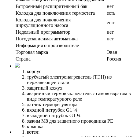
Встроенный расширительный бак
нет
Колодка для подключения термостата
есть
Колодка для подключения
есть
циркуляционного насоса
Недельный программатор
нет
Погодозависимая автоматика
нет
Информация о производителе
Торговая марка
Эван
Страна
Россия
корпус
трубчатый электронагреватель (ТЭН) из
нержавеющей стали
защитный кожух
аварийный термовыключатель с самовозвратом в
виде температурного реле
датчик терморегулятора
входной патрубок G1 ¼
выходной патрубок G1 ¼
зажим М8 для защитного проводника РЕ
крышка
котел;