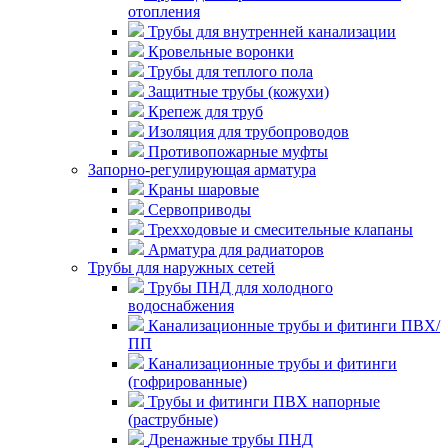
отопления
Трубы для внутренней канализации
Кровельные воронки
Трубы для теплого пола
Защитные трубы (кожухи)
Крепеж для труб
Изоляция для трубопроводов
Противопожарные муфты
Запорно-регулирующая арматура
Краны шаровые
Сервоприводы
Трехходовые и смесительные клапаны
Арматура для радиаторов
Трубы для наружных сетей
Трубы ПНД для холодного
водоснабжения
Канализационные трубы и фитинги ПВХ/
ПП
Канализационные трубы и фитинги
(гофрированные)
Трубы и фитинги ПВХ напорные
(раструбные)
Дренажные трубы ПНД