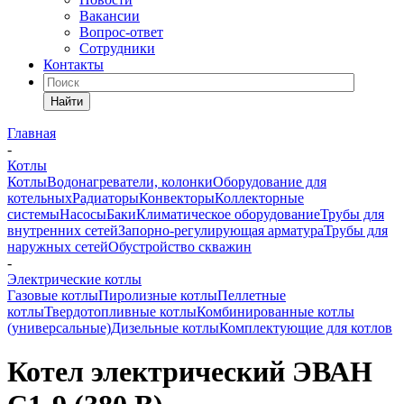
Вакансии
Вопрос-ответ
Сотрудники
Контакты
Найти
Главная
-
Котлы
Котлы
Водонагреватели, колонки
Оборудование для
котельных
Радиаторы
Конвекторы
Коллекторные
системы
Насосы
Баки
Климатическое оборудование
Трубы для
внутренних сетей
Запорно-регулирующая арматура
Трубы для
наружных сетей
Обустройство скважин
-
Электрические котлы
Газовые котлы
Пиролизные котлы
Пеллетные
котлы
Твердотопливные котлы
Комбинированные котлы
(универсальные)
Дизельные котлы
Комплектующие для котлов
Котел электрический ЭВАН