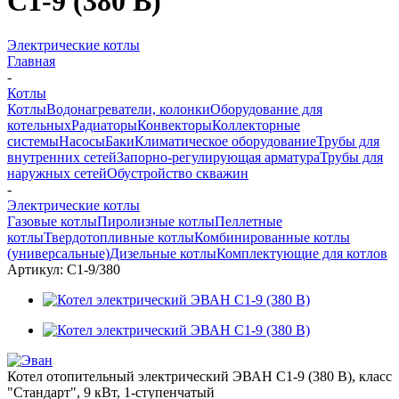
С1-9 (380 В)
Электрические котлы
Главная
-
Котлы
Котлы
Водонагреватели, колонки
Оборудование для
котельных
Радиаторы
Конвекторы
Коллекторные
системы
Насосы
Баки
Климатическое оборудование
Трубы для
внутренних сетей
Запорно-регулирующая арматура
Трубы для
наружных сетей
Обустройство скважин
-
Электрические котлы
Газовые котлы
Пиролизные котлы
Пеллетные
котлы
Твердотопливные котлы
Комбинированные котлы
(универсальные)
Дизельные котлы
Комплектующие для котлов
Артикул:
С1-9/380
Котел отопительный электрический ЭВАН С1-9 (380 В), класс
"Стандарт", 9 кВт, 1-ступенчатый