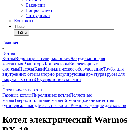
Вакансии
Вопрос-ответ
Сотрудники
Контакты
Найти
Главная
-
Котлы
Котлы
Водонагреватели, колонки
Оборудование для
котельных
Радиаторы
Конвекторы
Коллекторные
системы
Насосы
Баки
Климатическое оборудование
Трубы для
внутренних сетей
Запорно-регулирующая арматура
Трубы для
наружных сетей
Обустройство скважин
-
Электрические котлы
Газовые котлы
Пиролизные котлы
Пеллетные
котлы
Твердотопливные котлы
Комбинированные котлы
(универсальные)
Дизельные котлы
Комплектующие для котлов
Котел электрический Warmos