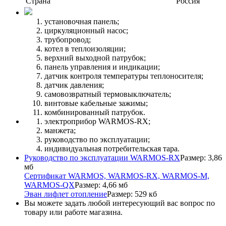
Страна
Россия
установочная панель;
циркуляционный насос;
трубопровод;
котел в теплоизоляции;
верхний выходной патрубок;
панель управления и индикации;
датчик контроля температуры теплоносителя;
датчик давления;
самовозвратный термовыключатель;
винтовые кабельные зажимы;
комбинированный патрубок.
электроприбор WARMOS-RX;
манжета;
руководство по эксплуатации;
индивидуальная потребительская тара.
Руководство по эксплуатации WARMOS-RX
Размер: 3,86
мб
Сертификат WARMOS, WARMOS-RX, WARMOS-M,
WARMOS-QX
Размер: 4,66 мб
Эван лифлет отопление
Размер: 529 кб
Вы можете задать любой интересующий вас вопрос по
товару или работе магазина.