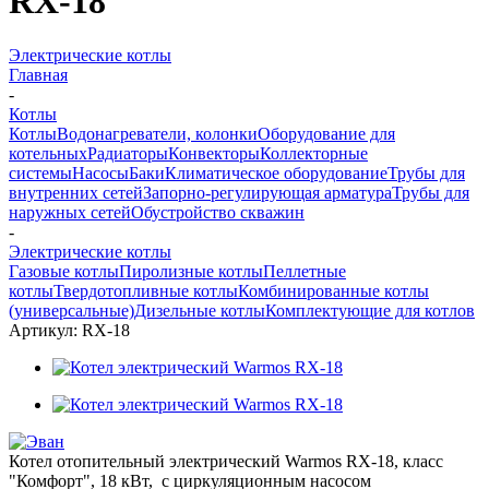
RX-18
Электрические котлы
Главная
-
Котлы
Котлы
Водонагреватели, колонки
Оборудование для
котельных
Радиаторы
Конвекторы
Коллекторные
системы
Насосы
Баки
Климатическое оборудование
Трубы для
внутренних сетей
Запорно-регулирующая арматура
Трубы для
наружных сетей
Обустройство скважин
-
Электрические котлы
Газовые котлы
Пиролизные котлы
Пеллетные
котлы
Твердотопливные котлы
Комбинированные котлы
(универсальные)
Дизельные котлы
Комплектующие для котлов
Артикул:
RX-18
Котел отопительный электрический Warmos RX-18, класс
"Комфорт", 18 кВт, с циркуляционным насосом