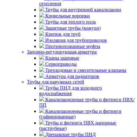
отопления
Трубы для внутренней канализации
Кровельные воронки
Трубы для теплого пола
Защитные трубы (кожухи)
Крепеж для труб
Изоляция для трубопроводов
Противопожарные муфты
Запорно-регулирующая арматура
Краны шаровые
Сервоприводы
Трехходовые и смесительные клапаны
Арматура для радиаторов
Трубы для наружных сетей
Трубы ПНД для холодного
водоснабжения
Канализационные трубы и фитинги ПВХ/
ПП
Канализационные трубы и фитинги
(гофрированные)
Трубы и фитинги ПВХ напорные
(раструбные)
Дренажные трубы ПНД